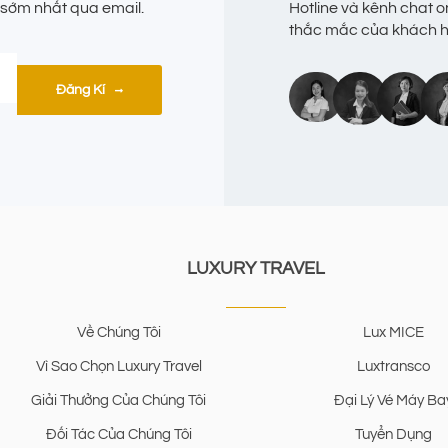
i sớm nhất qua email.
Hotline và kênh chat o
thắc mắc của khách hà
Đăng Kí
LUXURY TRAVEL
Về Chúng Tôi
Lux MICE
Vì Sao Chọn Luxury Travel
Luxtransco
Giải Thưởng Của Chúng Tôi
Đại Lý Vé Máy Ba
Đối Tác Của Chúng Tôi
Tuyển Dụng