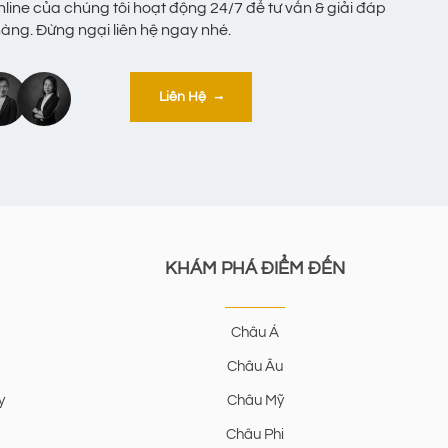
nline của chúng tôi hoạt động 24/7 để tư vấn & giải đáp
ng. Đừng ngại liên hệ ngay nhé.
Liên Hệ
KHÁM PHÁ ĐIỂM ĐẾN
Châu Á
Châu Âu
y
Châu Mỹ
Châu Phi