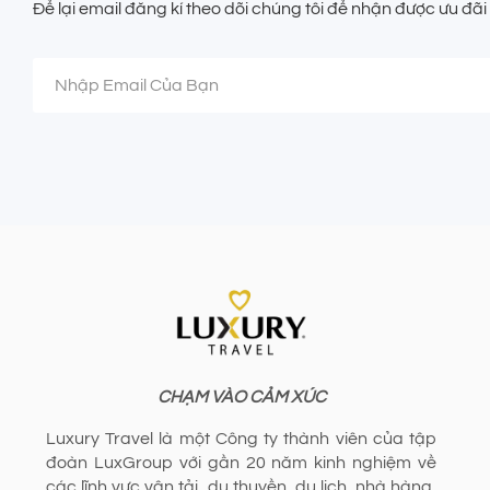
Để lại email đăng kí theo dõi chúng tôi để nhận được ưu đã
CHẠM VÀO CẢM XÚC
Luxury Travel là một Công ty thành viên của tập
đoàn LuxGroup với gần 20 năm kinh nghiệm về
các lĩnh vực vận tải, du thuyền, du lịch, nhà hàng,