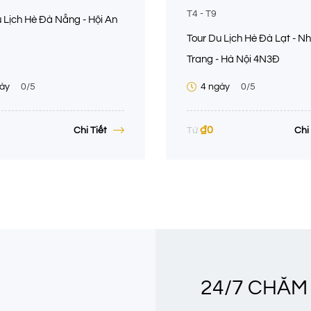
T4 - T9
 Lịch Hè Đà Nẵng - Hội An
Tour Du Lịch Hè Đà Lạt - N
Trang - Hà Nội 4N3Đ
ày
0
/5
4 ngày
0
/5
₫
0
Chi Tiết
Chi 
Từ
24/7 CHĂM