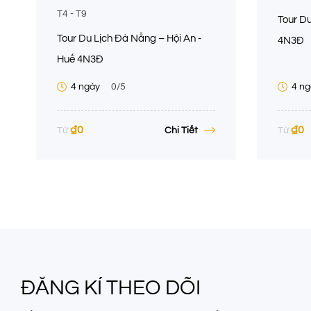
T4 - T9
Tour Du
Tour Du Lịch Đà Nẵng – Hội An -
4N3Đ
Huế 4N3Đ
4 ngày
0
/5
4 ng
₫
0
₫
0
Chi Tiết
Từ
Từ
ĐĂNG KÍ THEO DÕI