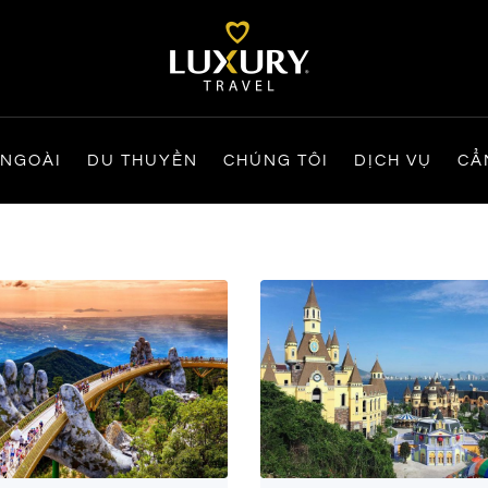
 NGOÀI
DU THUYỀN
CHÚNG TÔI
DỊCH VỤ
CẨ