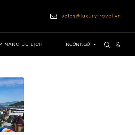
sales@luxurytravel.vn
NGÔN NGỮ
M NANG DU LỊCH