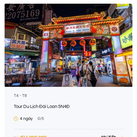
T4 - T8
Tour Du Lịch Đài Loan 5N4Đ
4 ngày
0
/5