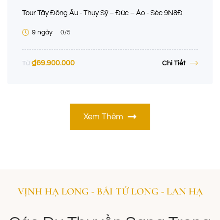
Tour Tây Đông Âu - Thụy Sỹ – Đức – Áo - Séc 9N8Đ
9 ngày
0
/5
₫
69.900.000
Chi Tiết
Từ
Xem Thêm
VỊNH HẠ LONG - BÁI TỬ LONG - LAN HẠ