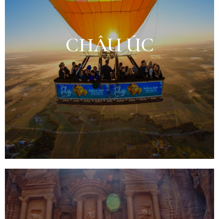
CHÂU ÚC