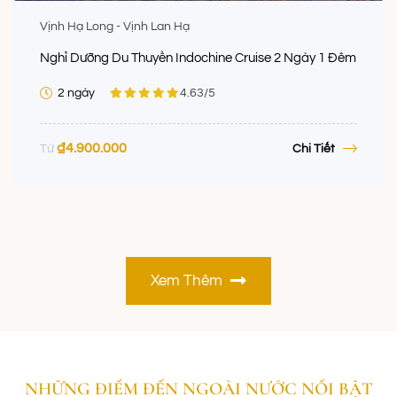
Vịnh Hạ Long - Vịnh Lan Hạ
Nghỉ Dưỡng Du Thuyền Indochine Cruise 2 Ngày 1 Đêm
2 ngày
4.63
/5
₫
4.900.000
Chi Tiết
Từ
Xem Thêm
NHỮNG ĐIỂM ĐẾN NGOÀI NƯỚC NỔI BẬT