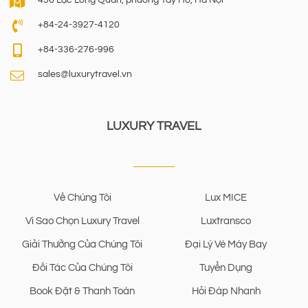
456 Lạc Long Quân, phường Tây Hồ, Hà Nội
+84-24-3927-4120
+84-336-276-996
sales@luxurytravel.vn
LUXURY TRAVEL
Về Chúng Tôi
Lux MICE
Vì Sao Chọn Luxury Travel
Luxtransco
Giải Thưởng Của Chúng Tôi
Đại Lý Vé Máy Bay
Đối Tác Của Chúng Tôi
Tuyển Dụng
Book Đặt & Thanh Toán
Hỏi Đáp Nhanh