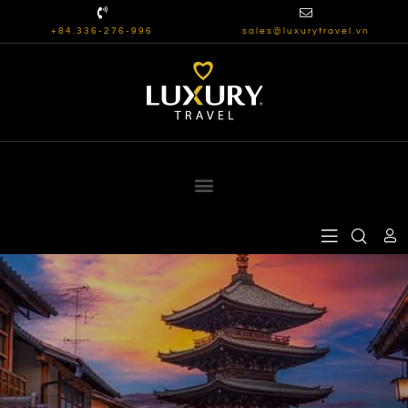
+84.336-276-996
sales@luxurytravel.vn