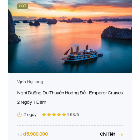
HOT
Vịnh Hạ Long
Nghỉ Dưỡng Du Thuyền Hoàng Đế - Emperor Cruises
2 Ngày 1 Đêm
2 ngày
4.63
/5
₫
5.900.000
Chi Tiết
Từ