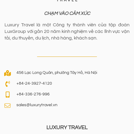
CHẠM VÀO CẢM XÚC
Luxury Travel là một Công ty thành viên của tập đoàn
LuxGroup với gần 20 năm kinh nghiệm về các lĩnh vực vận
tải, du thuyền, du lịch, nhà hàng, khách sạn.
456 Lạc Long Quân, phường Tây Hồ, Hà Nội
+84-24-3927-4120
+84-336-276-996
sales@luxurytravel.vn
LUXURY TRAVEL