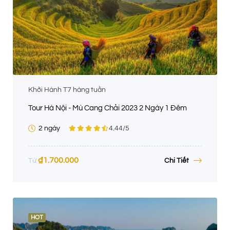
Khởi Hành T7 hàng tuần
Tour Hà Nội - Mù Cang Chải 2023 2 Ngày 1 Đêm
2 ngày
4.44
/5
₫
1.700.000
Chi Tiết
Từ
HOT