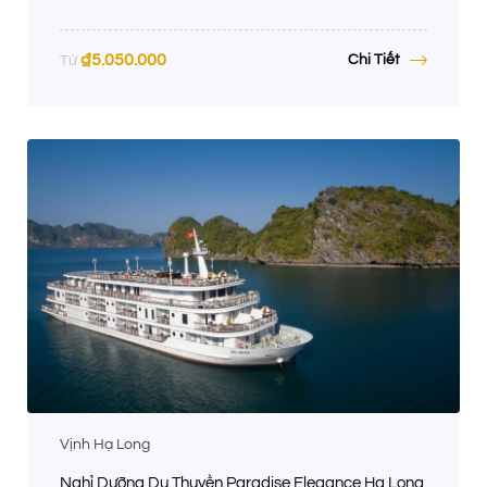
₫
5.050.000
Chi Tiết
Từ
Vịnh Hạ Long
Nghỉ Dưỡng Du Thuyền Paradise Elegance Hạ Long