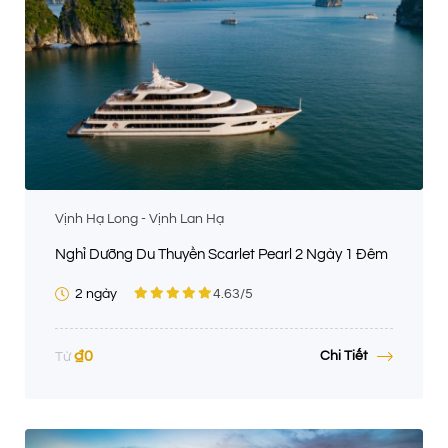
Vịnh Hạ Long - Vịnh Lan Hạ
Nghỉ Dưỡng Du Thuyền Scarlet Pearl 2 Ngày 1 Đêm
2 ngày
4.63
/5
₫
0
Chi Tiết
Từ