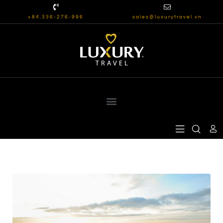
+84.336-276-996
sales@luxurytravel.vn