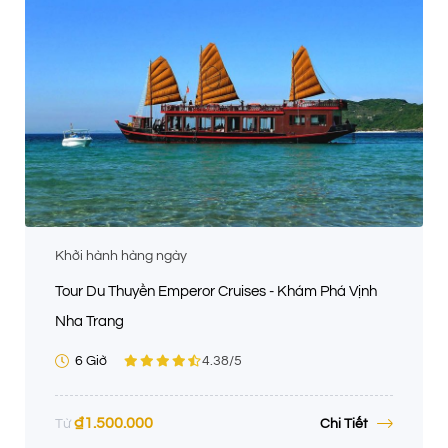
Khởi hành hàng ngày
Tour Du Thuyền Emperor Cruises - Khám Phá Vịnh
Nha Trang
6 Giờ
4.38
/5
₫
1.500.000
Chi Tiết
Từ