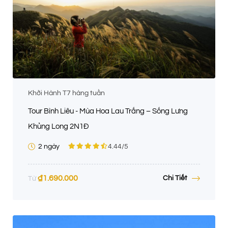
Khởi Hành T7 hàng tuần
Tour Bình Liêu - Mùa Hoa Lau Trắng – Sống Lưng
Khủng Long 2N1Đ
2 ngày
4.44
/5
₫
1.690.000
Chi Tiết
Từ