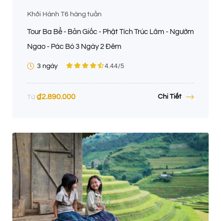
Khởi Hành T6 hàng tuần
Tour Ba Bể - Bản Giốc - Phật Tích Trúc Lâm - Ngườm
Ngao - Pác Bó 3 Ngày 2 Đêm
3 ngày
4.44
/5
₫
2.890.000
Chi Tiết
Từ