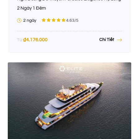
2 Ngày 1 Đêm
2 ngày
4.63
/5
₫
4.176.000
Chi Tiết
Từ