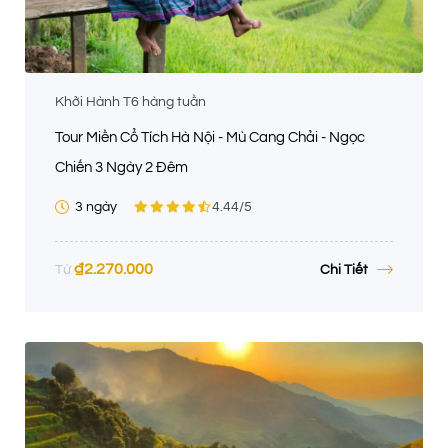
Khởi Hành T6 hàng tuần
Tour Miền Cổ Tích Hà Nội - Mù Cang Chải - Ngọc
Chiến 3 Ngày 2 Đêm
3 ngày
4.44
/5
₫
2.270.000
Chi Tiết
Từ