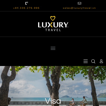
+84.336-276-996
sales@luxurytravel.vn
Visa