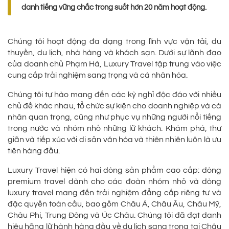
danh tiếng vững chắc trong suốt hơn 20 năm hoạt động.
Chúng tôi hoạt động đa dạng trong lĩnh vực vận tải, du
thuyền, du lịch, nhà hàng và khách sạn. Dưới sự lãnh đạo
của doanh chủ Phạm Hà, Luxury Travel tập trung vào việc
cung cấp trải nghiệm sang trọng và cá nhân hóa.
Chúng tôi tự hào mang đến các kỳ nghỉ độc đáo với nhiều
chủ đề khác nhau, tổ chức sự kiện cho doanh nghiệp và cá
nhân quan trọng, cũng như phục vụ những người nổi tiếng
trong nước và nhóm nhỏ những lữ khách. Khám phá, thư
giãn và tiếp xúc với di sản văn hóa và thiên nhiên luôn là ưu
tiên hàng đầu.
Luxury Travel hiện có hai dòng sản phẩm cao cấp: dòng
premium travel dành cho các đoàn nhóm nhỏ và dòng
luxury travel mang đến trải nghiệm đẳng cấp riêng tư và
đặc quyền toàn cầu, bao gồm Châu Á, Châu Âu, Châu Mỹ,
Châu Phi, Trung Đông và Úc Châu. Chúng tôi đã đạt danh
hiệu hãng lữ hành hàng đầu về du lịch sang trọng tại Châu