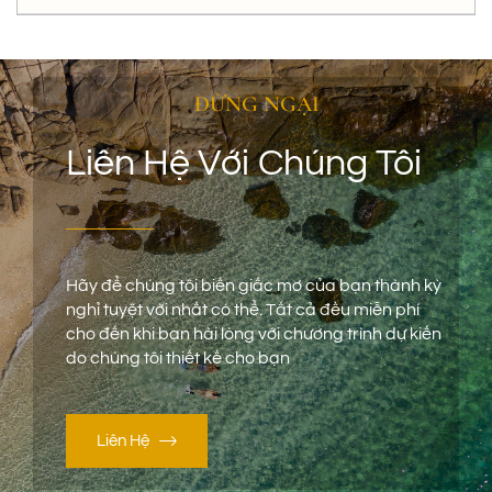
ĐỪNG NGẠI
Liên Hệ Với Chúng Tôi
Hãy để chúng tôi biến giấc mơ của bạn thành kỳ
nghỉ tuyệt vời nhất có thể. Tất cả đều miễn phí
cho đến khi bạn hài lòng với chương trình dự kiến
do chúng tôi thiết kế cho bạn
Liên Hệ