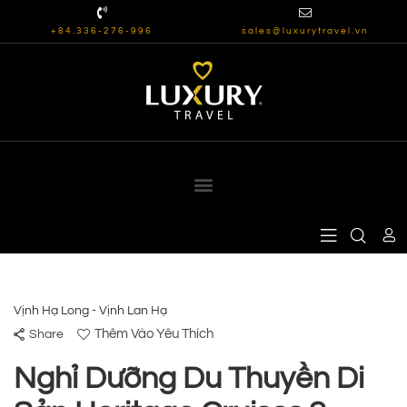
+84.336-276-996
sales@luxurytravel.vn
Vịnh Hạ Long - Vịnh Lan Hạ
Thêm Vào Yêu Thích
Share
Nghỉ Dưỡng Du Thuyền Di