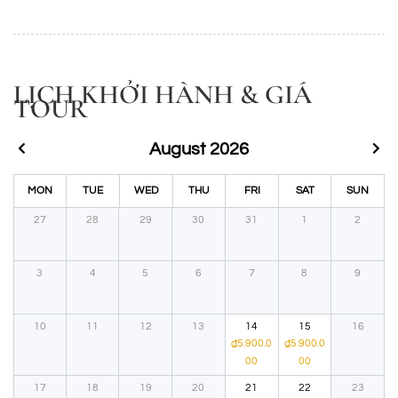
LỊCH KHỞI HÀNH & GIÁ
TOUR
August 2026
MON
TUE
WED
THU
FRI
SAT
SUN
27
28
29
30
31
1
2
3
4
5
6
7
8
9
10
11
12
13
14
15
16
₫
5.900.0
₫
5.900.0
00
00
17
18
19
20
21
22
23