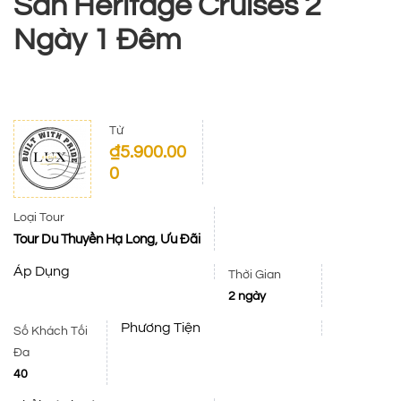
Sản Heritage Cruises 2
Ngày 1 Đêm
Từ
₫
5.900.00
0
Loại Tour
Tour Du Thuyền Hạ Long
Ưu Đãi
,
Áp Dụng
Thời Gian
2 ngày
Phương Tiện
Số Khách Tối
Đa
40