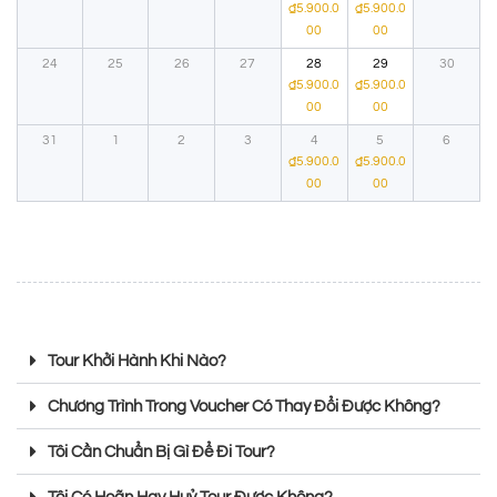
₫
5.900.0
₫
5.900.0
00
00
24
25
26
27
28
29
30
₫
5.900.0
₫
5.900.0
00
00
31
1
2
3
4
5
6
₫
5.900.0
₫
5.900.0
00
00
Tour Khởi Hành Khi Nào?
Chương Trình Trong Voucher Có Thay Đổi Được Không?
Tôi Cần Chuẩn Bị Gì Để Đi Tour?