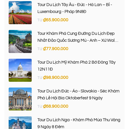
Tour Du Lịch Tây Âu - Đức - Hà Lan – Bỉ -
Luxembourg - Pháp 9N8Đ
₫
65.900.000
Từ
Tour Khám Phá Cung Đường Du Lịch Đẹp
Nhất Đảo Quốc Sương Mù - Anh – Xứ Wales
– Scotland 9 Ngày 8 Đêm
₫
77.900.000
Từ
Tour Du Lịch Mỹ Khám Phá 2 Bờ Đông Tây
12N11Đ
₫
98.900.000
Từ
Tour Du Lịch Đức - Áo - Slovakia - Séc Khám
Phá Lễ Hội Bia Oktoberfest 9 Ngày
₫
68.900.000
Từ
Tour Du Lịch Nga - Khám Phá Mùa Thu Vàng
9 Ngày 8 Đêm