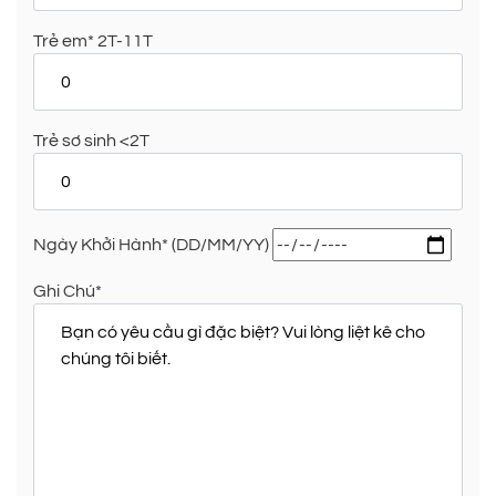
Trẻ em* 2T-11T
Trẻ sơ sinh <2T
Ngày Khởi Hành* (DD/MM/YY)
Ghi Chú*