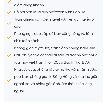
pool bar, phòng giải trí Sông Hồng và khu thư giãn
điểm đông khách.
ngoài trời và nhiều góc ảnh làm thức uống cho lòng
Hồ bơi bốn mùa duy nhất trên Vịnh Lan Hạ
người
Trải nghiệm nghỉ đêm tuyệt vời trên du thuyền 5
Trải nghiệm nghỉ đêm tuyệt vời trên du thuyền 5 sao
Phòng nghỉ cao cấp có ban công riêng và tầm nhìn
sao
toàn cảnh
Phòng nghỉ cao cấp có ban công riêng và tầm
nhìn toàn cảnh
Không gian mỹ thuật, tranh ảnh những năm 30s.
Thời gian nghỉ dưỡng:
2 ngày 1 đêm
Câu chuyện về con tàu di sản và doanh nhân vua
Thời gian lưu trú:
tàu thủy Việt Nam thời 1.0, cụ Bạch Thái Bưởi
Khu vực spa, phòng tập gym, thư viện, hầm rượu,
Khởi hành từ:
Hạ Long
pool bar, phòng giải trí Sông Hồng và khu thư giãn
Áp dụng:
Delta Suites
Loại
ngoài trời và nhiều góc ảnh làm thổn thức lòng
người
Tham quan:
Vịnh Hạ Long - Vịnh Lan Hạ
Loại:
Voucher Nghỉ Dưỡng