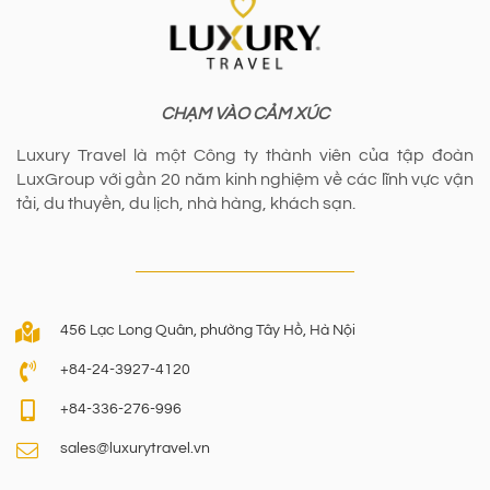
CHẠM VÀO CẢM XÚC
Luxury Travel là một Công ty thành viên của tập đoàn
LuxGroup với gần 20 năm kinh nghiệm về các lĩnh vực vận
tải, du thuyền, du lịch, nhà hàng, khách sạn.
456 Lạc Long Quân, phường Tây Hồ, Hà Nội
+84-24-3927-4120
+84-336-276-996
sales@luxurytravel.vn