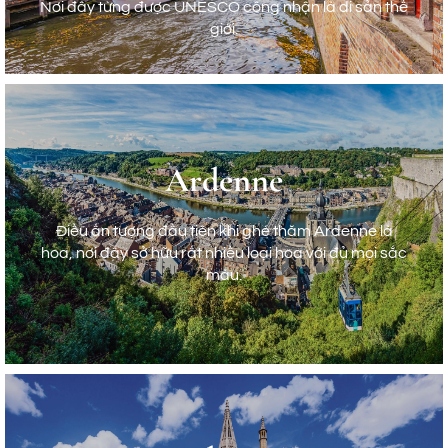
Nơi đây từng được UNESCO công nhận là di sản thế
trường Grand Place, công viên Mini Europe
giới.
Bruges
Ardenne
Nếu bạn muốn tìm một nơi với không gian cổ tích và
thiên nhiên tuyệt đẹp thì nhất định phải ghé qua
Bruges. Thành phố này sở hữu nhiều công trình kiến
Điều ấn tượng đầu tiên khi ghé thăm Ardenne là
trúc Gothic thời Trung cổ với nhiều con đường trải
hoa, nơi đây sở hữu rất nhiều loại hoa với đủ mọi sắc
sỏi và dòng kênh chảy ngang giữa lòng thành phố.
màu.
Nơi đây từng được UNESCO công nhận là di sản thế
giới.