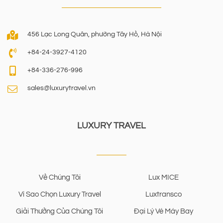
456 Lạc Long Quân, phường Tây Hồ, Hà Nội
+84-24-3927-4120
+84-336-276-996
sales@luxurytravel.vn
LUXURY TRAVEL
Về Chúng Tôi
Lux MICE
Vì Sao Chọn Luxury Travel
Luxtransco
Giải Thưởng Của Chúng Tôi
Đại Lý Vé Máy Bay