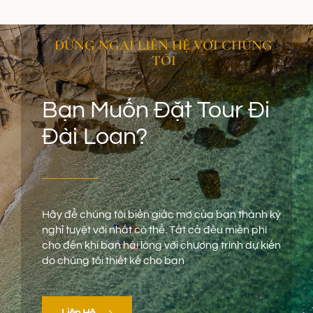
ĐỪNG NGẠI LIÊN HỆ VỚI CHÚNG
TÔI
Bạn Muốn Đặt Tour Đi
Đài Loan?
Hãy để chúng tôi biến giấc mơ của bạn thành kỳ
nghỉ tuyệt vời nhất có thể. Tất cả đều miễn phí
cho đến khi bạn hài lòng với chương trình dự kiến
do chúng tôi thiết kế cho bạn