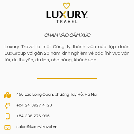
CHẠM VÀO CẢM XÚC
Luxury Travel là một Công ty thành viên của tập đoàn
LuxGroup với gần 20 năm kinh nghiệm về các lĩnh vực vận
tải, du thuyền, du lịch, nhà hàng, khách sạn.
456 Lạc Long Quân, phường Tây Hồ, Hà Nội
+84-24-3927-4120
+84-336-276-996
sales@luxurytravel.vn