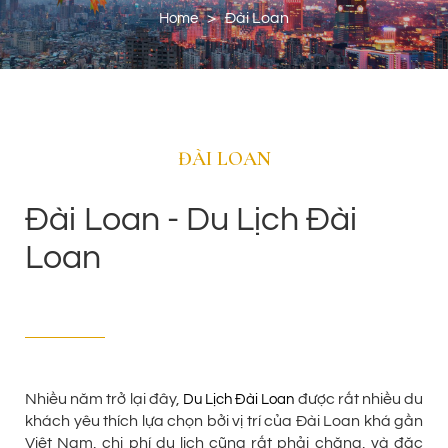
>
Đài Loan
Home
ĐÀI LOAN
Đài Loan - Du Lịch Đài
Loan
Nhiều năm trở lại đây,
được rất nhiều du
Du Lịch Đài Loan
khách yêu thích lựa chọn bởi vị trí của Đài Loan khá gần
Việt Nam, chi phí du lịch cũng rất phải chăng, và đặc