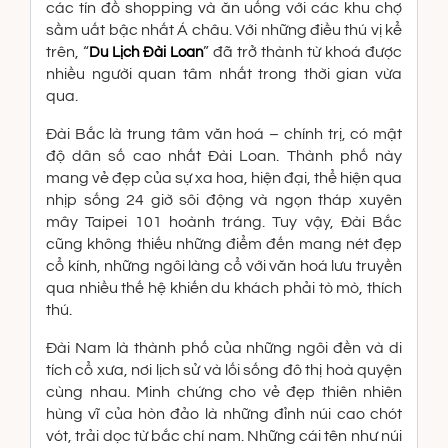
các tín đồ shopping và ăn uống với các khu chợ
sầm uất bậc nhất Á châu. Với những điều thú vị kể
trên, “
” đã trở thành từ khoá được
Du Lịch Đài Loan
nhiều người quan tâm nhất trong thời gian vừa
qua.
Đài Bắc là trung tâm văn hoá – chính trị, có mật
độ dân số cao nhất Đài Loan. Thành phố này
mang vẻ đẹp của sự xa hoa, hiện đại, thể hiện qua
nhịp sống 24 giờ sôi động và ngọn tháp xuyên
mây Taipei 101 hoành tráng. Tuy vậy, Đài Bắc
cũng không thiếu những điểm đến mang nét đẹp
cổ kính, những ngôi làng cổ với văn hoá lưu truyền
qua nhiều thế hệ khiến du khách phải tò mò, thích
thú.
Đài Nam là thành phố của những ngôi đền và di
tích cổ xưa, nơi lịch sử và lối sống đô thị hoà quyện
cùng nhau. Minh chứng cho vẻ đẹp thiên nhiên
hùng vĩ của hòn đảo là những đỉnh núi cao chót
vót, trải dọc từ bắc chí nam. Những cái tên như núi