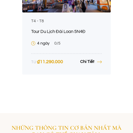
T4 - T8
Tour Du Lịch Đài Loan 5N4Đ
4 ngày
0
/5
₫
11.290.000
Chi Tiết
Từ
NHỮNG THÔNG TIN CƠ BẢN NHẤT MÀ