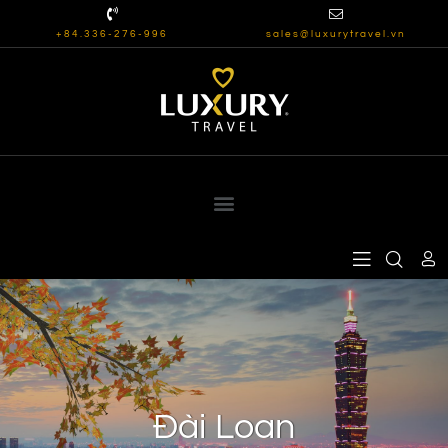
+84.336-276-996
sales@luxurytravel.vn
Đài Loan