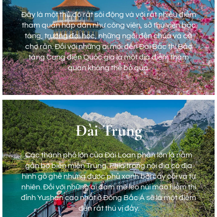
Đây là một thủ đô rất sôi động và với rất nhiều điểm
tham quan hấp dẫn như công viên, sở thú viện bảo
tàng, trường đại học, những ngôi đền chùa và cả
chợ rắn. Đối với những ai mới đến Đài Bắc thì Bảo
tàng Cung điện Quốc gia là một địa điểm tham
quan không thể bỏ qua.
Đài Bắc
Đài Trung
Đây là một thủ đô rất sôi động và với rất nhiều điểm
Các thành phố lớn của Đài Loan phần lớn là nằm
tham quan hấp dẫn như công viên, sở thú viện bảo
gần bờ biển miền Trung. Phía trong nội địa có địa
tàng, trường đại học, những ngôi đền chùa và cả
hình gồ ghề nhưng được phủ xanh bởi cây cối và tự
chợ rắn. Đối với những ai mới đến Đài Bắc thì Bảo
nhiên. Đối với những ai đam mê leo núi mạo hiểm thì
tàng Cung điện Quốc gia là một địa điểm tham
đỉnh Yushan cao nhất ở Đông Bắc Á sẽ là một điểm
quan không thể bỏ qua.
đến rất thú vị đấy.