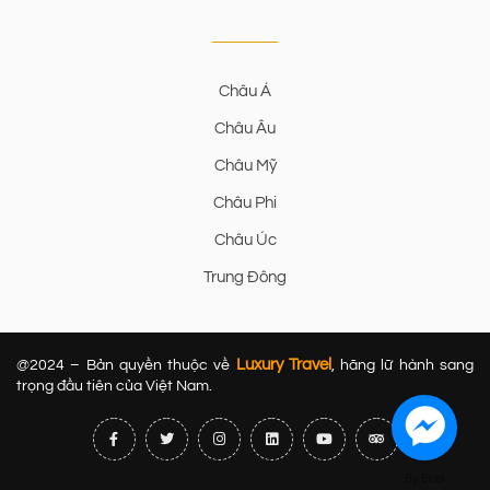
Châu Á
Châu Âu
Châu Mỹ
Châu Phi
Châu Úc
Trung Đông
Luxury Travel
@2024 – Bản quyền thuộc về
, hãng lữ hành sang
trọng đầu tiên của Việt Nam.
By Boei