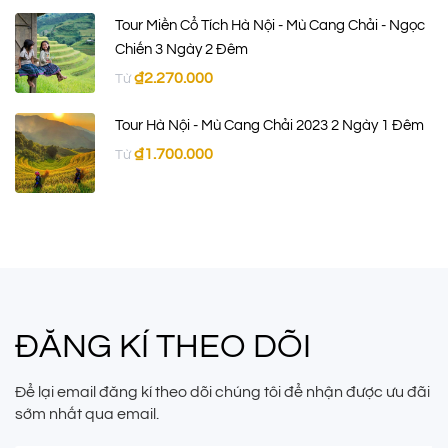
Tour Miền Cổ Tích Hà Nội - Mù Cang Chải - Ngọc
Chiến 3 Ngày 2 Đêm
₫
2.270.000
Từ
Tour Hà Nội - Mù Cang Chải 2023 2 Ngày 1 Đêm
₫
1.700.000
Từ
ĐĂNG KÍ THEO DÕI
Để lại email đăng kí theo dõi chúng tôi để nhận được ưu đãi
sớm nhất qua email.