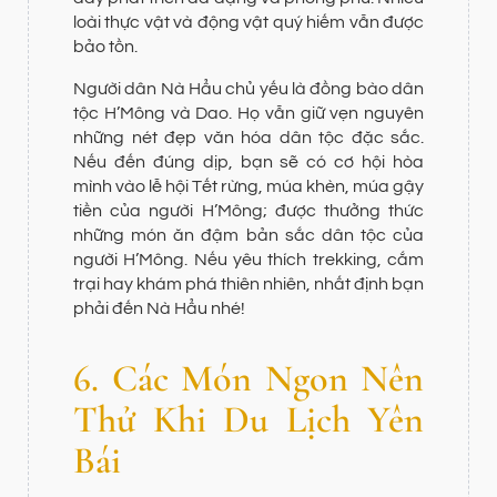
loài thực vật và động vật quý hiếm vẫn được
bảo tồn.
Người dân Nà Hẩu chủ yếu là đồng bào dân
tộc H’Mông và Dao. Họ vẫn giữ vẹn nguyên
những nét đẹp văn hóa dân tộc đặc sắc.
Nếu đến đúng dịp, bạn sẽ có cơ hội hòa
mình vào lễ hội Tết rừng, múa khèn, múa gậy
tiền của người H’Mông; được thưởng thức
những món ăn đậm bản sắc dân tộc của
người H’Mông. Nếu yêu thích trekking, cắm
trại hay khám phá thiên nhiên, nhất định bạn
phải đến Nà Hẩu nhé!
6. Các Món Ngon Nên
Thử Khi Du Lịch Yên
Bái