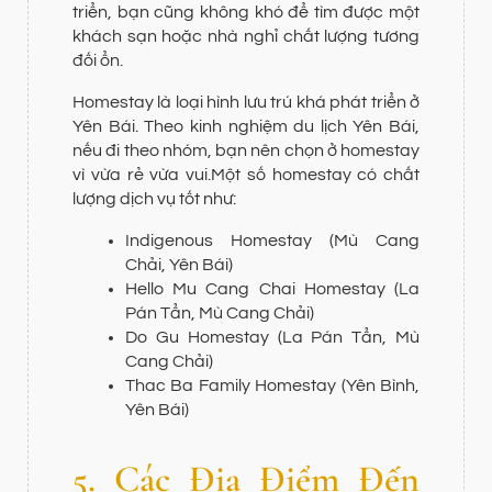
triển, bạn cũng không khó để tìm được một
khách sạn hoặc nhà nghỉ chất lượng tương
đối ổn.
Homestay là loại hình lưu trú khá phát triển ở
Yên Bái. Theo kinh nghiệm du lịch Yên Bái,
nếu đi theo nhóm, bạn nên chọn ở homestay
vì vừa rẻ vừa vui.Một số homestay có chất
lượng dịch vụ tốt như:
Indigenous Homestay (Mù Cang
Chải, Yên Bái)
Hello Mu Cang Chai Homestay (La
Pán Tẩn, Mù Cang Chải)
Do Gu Homestay (La Pán Tẩn, Mù
Cang Chải)
Thac Ba Family Homestay (Yên Bình,
Yên Bái)
5. Các Địa Điểm Đến