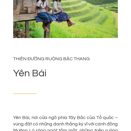
THIÊN ĐƯỜNG RUỘNG BẬC THANG
Yên Bái
Yên Bái, nơi cửa ngõ phía Tây Bắc của Tổ quốc –
vùng đất có những danh thắng kỳ vĩ với cánh đồng
Mường Lò rộng ngát tầm mắt, những triền ruộng