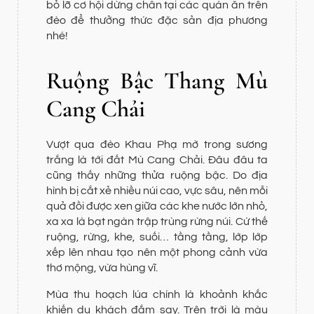
bỏ lỡ cơ hội dừng chân tại các quán ăn trên
đèo để thưởng thức đặc sản địa phương
nhé!
Ruộng Bậc Thang Mù
Cang Chải
Vượt qua đèo Khau Phạ mờ trong sương
trắng là tới đất Mù Cang Chải. Đâu đâu ta
cũng thấy những thửa ruộng bậc. Do địa
hình bị cắt xẻ nhiều núi cao, vực sâu, nên mỗi
quả đồi được xen giữa các khe nước lớn nhỏ,
xa xa là bạt ngàn trập trùng rừng núi. Cứ thế
ruộng, rừng, khe, suối… tầng tầng, lớp lớp
xếp lên nhau tạo nên một phong cảnh vừa
thơ mộng, vừa hùng vĩ.
Mùa thu hoạch lúa chính là khoảnh khắc
khiến du khách đắm say. Trên trời là màu