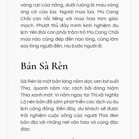
vàng rực của nắng, dưới ruộng là màu vàng
óng cả của lúa. Ngoài mùa lúa, Mù Cang
Chải còn nổi tiếng với mùa hoa tam giác
mạch. Phượt thủ đầy mình kinh nghiệm du
lịch Yên Bái còn phải trầm trồ Mù Cang Chải
mùa nào cũng đẹp đến nao lòng, cũng làm
say lòng người đến, níu bước người đi.
Bản Sà Rèn
Sà Rèn là một bản làng nằm dọc ven bờ suối
Thia, quanh năm róc rách bởi dòng Nậm
Thia xanh mát. Vì nằm ngay tại Thị xã Nghĩa
Lộ nên bản đã sớm phát triển các dịch vụ du
lịch cộng đồng. Đến đây, du khách sẽ được
trải nghiệm cuộc sống của người Thái đen
bản địa với những nét văn hóa vô cùng độc
đáo.