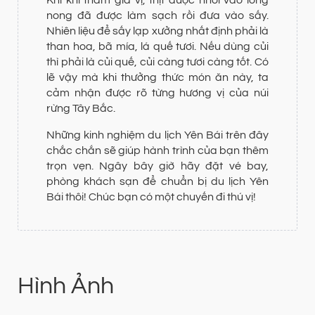
nong đã được làm sạch rồi đưa vào sấy.
Nhiên liệu để sấy lạp xưởng nhất định phải là
than hoa, bã mía, lá quế tươi. Nếu dùng củi
thì phải là củi quế, củi càng tươi càng tốt. Có
lẽ vậy mà khi thưởng thức món ăn này, ta
cảm nhận được rõ từng hương vị của núi
rừng Tây Bắc.
Những kinh nghiệm du lịch Yên Bái trên đây
chắc chắn sẽ giúp hành trình của bạn thêm
trọn vẹn. Ngây bây giờ hãy đặt vé bay,
phòng khách sạn để chuẩn bị du lịch Yên
Bái thôi! Chúc bạn có một chuyến đi thú vị!
Hình Ảnh