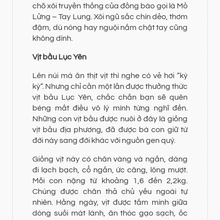
chõ xôi truyền thống của đồng bào gọi là Mỏ
Lửng – Tay Lung. Xôi ngũ sắc chín dẻo, thơm
đậm, dù nóng hay nguội nắm chặt tay cũng
không dính.
Vịt bầu Lục Yên
Lên núi mà ăn thịt vịt thì nghe có vẻ hơi “kỳ
kỳ”. Nhưng chỉ cần một lần được thưởng thức
vịt bầu Lục Yên, chắc chắn bạn sẽ quên
béng mất điều vô lý mình từng nghĩ đến.
Những con vịt bầu được nuôi ở đây là giống
vịt bầu địa phương, đã được bà con giữ từ
đời này sang đời khác với nguồn gen quý.
Giống vịt này có chân vàng và ngắn, dáng
đi lạch bạch, cổ ngắn, ức căng, lông mượt.
Mỗi con nặng từ khoảng 1,6 đến 2,2kg.
Chúng được chăn thả chủ yếu ngoài tự
nhiên. Hằng ngày, vịt được tắm mình giữa
dòng suối mát lành, ăn thóc gạo sạch, ốc