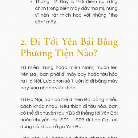
Tháng 12: Đây là thời điểm núi rừng
chìm trong biển mây đầy ma mị, hùng
vĩ nên rất thích hợp với những “thợ
săn” mây.
2. Đi Tới Yên Bái Bằng
Phương Tiện Nào?
Từ miền Trung hoặc miền Nam, muốn lên
Yên Bái, bạn phải đi máy bay hoặc tàu hỏa
ra Hà Nội. Lựa chọn số 1 luôn là đi bằng máy
bay, vừa nhanh vừa khỏe.
Từ Hà Nội, bạn có thể đi Yên Bái bằng nhiều
cách khác nhau. Nếu thích đi tàu hỏa, bạn
có thể đi chuyến tàu YB3 đi thẳng tới Yên Bái
hoặc chuyến tàu SP1 – SP3 đi Lào Cai, có
dừng trả khách ở ga Yên Bái.