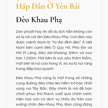
Hấp Dẫn Ở Yên Bái
Đèo Khau Phạ
Dân phượt hay tín đồ du lịch hẳn không còn
xa lạ với cái tên Đèo Khau Phạ. Con đèo này
được mệnh danh là “tứ đại đỉnh đèo” ở Việt
Nam bên cạnh đèo Ô Quy Hồ, Pha Đin và
Mã Pí Lèng. Đèo dài khoảng 30km và cao
hơn 1.200m. Một bên là vực sâu thăm thẳm,
một bên là núi cao hùng vĩ, xa xa là núi rừng
trùng điệp bao quanh.
Đèo Khau Phạ cũng là một trong số những
cung đường đèo cheo leo hiểm trở bậc nhất
vùng núi Tây Bắc. Đây chính là nơi để bạn
chinh phục thử thách vượt qua chính mình.
Hiện nay còn có dịch vụ nhảy dù trên cao
xuống chân đèo Khau Phạ. Bạn cũng đừng