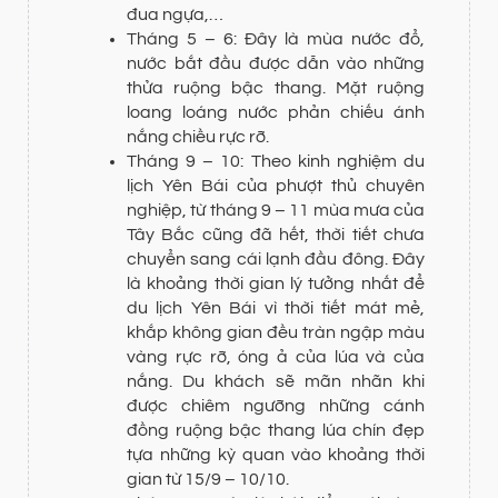
đua ngựa,…
Tháng 5 – 6: Đây là mùa nước đổ,
nước bắt đầu được dẫn vào những
thửa ruộng bậc thang. Mặt ruộng
loang loáng nước phản chiếu ánh
nắng chiều rực rỡ.
Tháng 9 – 10: Theo kinh nghiệm du
lịch Yên Bái của phượt thủ chuyên
nghiệp, từ tháng 9 – 11 mùa mưa của
Tây Bắc cũng đã hết, thời tiết chưa
chuyển sang cái lạnh đầu đông. Đây
là khoảng thời gian lý tưởng nhất để
du lịch Yên Bái vì thời tiết mát mẻ,
khắp không gian đều tràn ngập màu
vàng rực rỡ, óng ả của lúa và của
nắng. Du khách sẽ mãn nhãn khi
được chiêm ngưỡng những cánh
đồng ruộng bậc thang lúa chín đẹp
tựa những kỳ quan vào khoảng thời
gian từ 15/9 – 10/10.