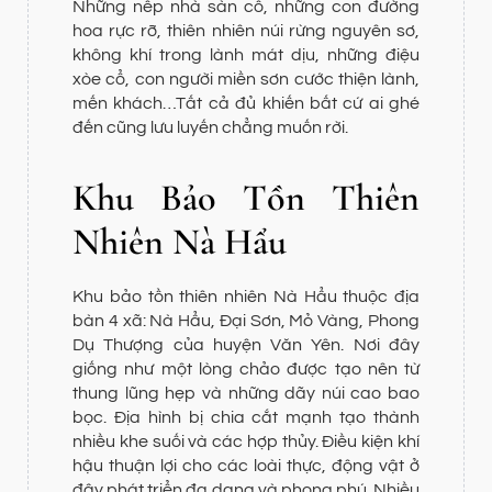
Những nếp nhà sàn cổ, những con đường
hoa rực rỡ, thiên nhiên núi rừng nguyên sơ,
không khí trong lành mát dịu, những điệu
xòe cổ, con người miền sơn cước thiện lành,
mến khách…Tất cả đủ khiến bất cứ ai ghé
đến cũng lưu luyến chẳng muốn rời.
Khu Bảo Tồn Thiên
Nhiên Nà Hẩu
Khu bảo tồn thiên nhiên Nà Hẩu thuộc địa
bàn 4 xã: Nà Hẩu, Đại Sơn, Mỏ Vàng, Phong
Dụ Thượng của huyện Văn Yên. Nơi đây
giống như một lòng chảo được tạo nên từ
thung lũng hẹp và những dãy núi cao bao
bọc. Địa hình bị chia cắt mạnh tạo thành
nhiều khe suối và các hợp thủy. Điều kiện khí
hậu thuận lợi cho các loài thực, động vật ở
đây phát triển đa dạng và phong phú. Nhiều