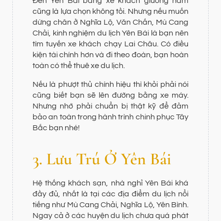
Đến Yên Bái bằng xe khách giường nằm
cũng là lựa chọn không tồi. Nhưng nếu muốn
dừng chân ở Nghĩa Lộ, Văn Chấn, Mù Cang
Chải, kinh nghiệm du lịch Yên Bái là bạn nên
tìm tuyến xe khách chạy Lai Châu. Có điều
kiện tài chính hơn và đi theo đoàn, bạn hoàn
toàn có thể thuê xe du lịch.
Nếu là phượt thủ chính hiệu thì khỏi phải nói
cũng biết bạn sẽ lên đường bằng xe máy.
Nhưng nhớ phải chuẩn bị thật kỹ để đảm
bảo an toàn trong hành trình chinh phục Tây
Bắc bạn nhé!
3. Lưu Trú Ở Yên Bái
Hệ thống khách sạn, nhà nghỉ Yên Bái khá
đầy đủ, nhất là tại các địa điểm du lịch nổi
tiếng như Mù Cang Chải, Nghĩa Lộ, Yên Bình.
Ngay cả ở các huyện du lịch chưa quá phát