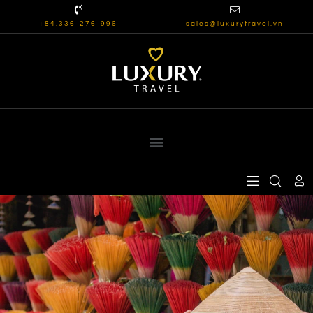
+84.336-276-996
sales@luxurytravel.vn