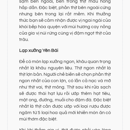
sậm bên ngoài, bên trong thịt màu hồng
hấp dẫn. Đặc biệt, phần thịt bên ngoài cứng
nhưng bên trong lại rất mềm. Khi thưởng
thức bạn sẽ cảm nhận được vị ngai ngái của
khói bếp hòa quyện với mùi hương cay nồng
của gia vị núi rừng cùng vị đậm ngọt thịt của
trâu.
Lạp xưởng Yên Bái
Để có món lạp xưởng ngon, khâu quan trọng
nhất là khâu nguyên liệu. Thịt ngon nhất là
thịt lợn bản. Người chế biến sẽ chọn phần thịt
ngon nhất của con lợn, có lẫn cả nạc và mỡ
như thịt vai, thịt mông. Thịt sau khi rửa sạch
sẽ được thái hạt lựu rồi ướp thêm hạt tiêu,
mật ong, đường, muối cho đậm đà. Đặc biệt
nhất là thịt cần được ướp với loại rượu được
ngâm từ 5 loại hoa quả mới khiến món ăn có
mùi thơm đặc biệt.
Khi khi thấm gia vị, thịt được nhồi vào lòng