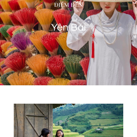
ĐIỂM ĐẾN
Yên Bái