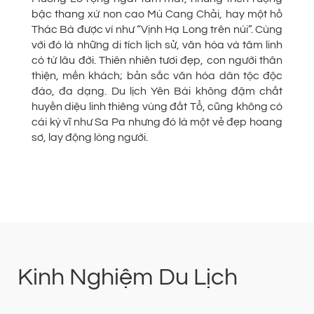
bậc thang xứ non cao Mù Cang Chải, hay một hồ
Thác Bà được ví như “Vịnh Hạ Long trên núi”. Cùng
với đó là những di tích lịch sử, văn hóa và tâm linh
có từ lâu đời. Thiên nhiên tươi đẹp, con người thân
thiện, mến khách; bản sắc văn hóa dân tộc độc
đáo, đa dạng. Du lịch Yên Bái không đậm chất
huyền diệu linh thiêng vùng đất Tổ, cũng không có
cái kỳ vĩ như Sa Pa nhưng đó là một vẻ đẹp hoang
sơ, lay động lòng người.
Kinh Nghiệm Du Lịch