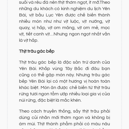
suối và rêu đá nên thịt thơm ngọt, ít mỡ.Theo
những du khách có kinh nghiệm du lịch Yên
Bái, vịt bầu Lục Yên được chế biến thành
nhiều món như như vịt luộc, vịt nướng, vịt
quay, vị hấp, vịt om măng, vịt om mẻ, mọc
vịt, tiết canh vịt…Nhưng ngon ngọt nhất vẫn
là vịt hấp.
Thịt trâu gác bếp
Thịt trâu gác bếp là đặc sản trứ danh của
Yên Bái. Khắp vùng Tây Bắc đi đâu bạn
cũng có thể gặp món này. Nhưng trâu gác
bếp Yên Bái lại có một hương vị hoàn toàn
khác biệt. Món ăn được chế biến từ thịt trâu
rừng tươi ngon tẩm ướp nhiều loại gia vị của
núi rừng, đặc biệt là mắc khén.
Theo cách truyền thống, sấy thịt trâu phải
dùng củi nhãn mới thơm ngon và không bị
ám mùi. Thịt thành phẩm phải có màu nâu