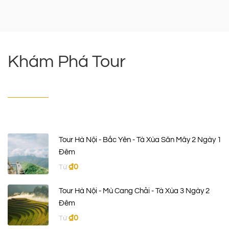
Khám Phá Tour
Tour Hà Nội - Bắc Yên - Tà Xùa Săn Mây 2 Ngày 1
Đêm
₫
0
Từ
Tour Hà Nội - Mù Cang Chải - Tà Xùa 3 Ngày 2
Đêm
₫
0
Từ