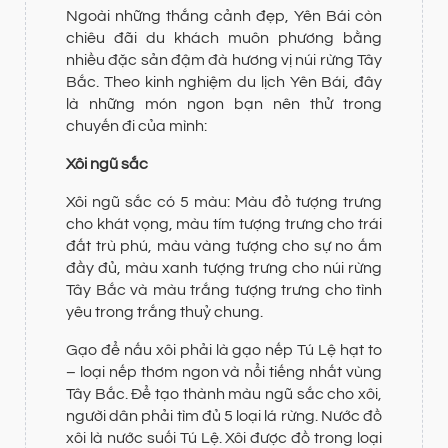
Ngoài những thắng cảnh đẹp, Yên Bái còn
chiêu đãi du khách muôn phương bằng
nhiều đặc sản đậm đà hương vị núi rừng Tây
Bắc. Theo kinh nghiệm du lịch Yên Bái, đây
là những món ngon bạn nên thử trong
chuyến đi của mình:
Xôi ngũ sắc
Xôi ngũ sắc có 5 màu: Màu đỏ tượng trưng
cho khát vọng, màu tím tượng trưng cho trái
đất trù phú, màu vàng tượng cho sự no ấm
đầy đủ, màu xanh tượng trưng cho núi rừng
Tây Bắc và màu trắng tượng trưng cho tình
yêu trong trắng thuỷ chung.
Gạo để nấu xôi phải là gạo nếp Tú Lệ hạt to
– loại nếp thơm ngon và nổi tiếng nhất vùng
Tây Bắc. Để tạo thành màu ngũ sắc cho xôi,
người dân phải tìm đủ 5 loại lá rừng. Nước đồ
xôi là nước suối Tú Lệ. Xôi được đồ trong loại