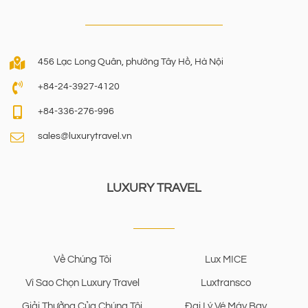
456 Lạc Long Quân, phường Tây Hồ, Hà Nội
+84-24-3927-4120
+84-336-276-996
sales@luxurytravel.vn
LUXURY TRAVEL
Về Chúng Tôi
Lux MICE
Vì Sao Chọn Luxury Travel
Luxtransco
Giải Thưởng Của Chúng Tôi
Đại Lý Vé Máy Bay