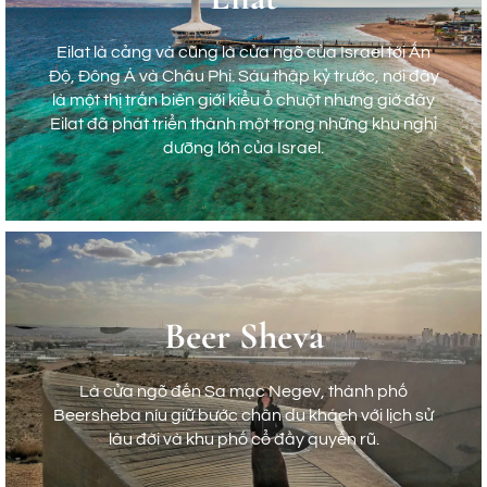
Haifa là một thành phố hiện đại ở phía Bắc Israel,
Eilat là cảng và cũng là cửa ngõ của Israel tới Ấn
nổi tiếng với ngành công nghiệp công nghệ phát
Độ, Đông Á và Châu Phi. Sáu thập kỷ trước, nơi đây
triển đa dạng. Hãy đến đây để khám phá vẻ đẹp
là một thị trấn biên giới kiểu ổ chuột nhưng giờ đây
của Núi Carmel và chiêm ngưỡng Vườn Bahai được
Eilat đã phát triển thành một trong những khu nghỉ
cắt tỉa cẩn thận cùng ngôi đền Golden Dome.
dưỡng lớn của Israel.
Eilat
Beer Sheva
Eilat là cảng và cũng là cửa ngõ của Israel tới Ấn
Độ, Đông Á và Châu Phi. Sáu thập kỷ trước, nơi đây
Là cửa ngõ đến Sa mạc Negev, thành phố
là một thị trấn biên giới kiểu ổ chuột nhưng giờ đây
Beersheba níu giữ bước chân du khách với lịch sử
Eilat đã phát triển thành một trong những khu nghỉ
lâu đời và khu phố cổ đầy quyến rũ.
dưỡng lớn của Israel.