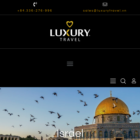
+84.336-276-996
sales@luxurytravel.vn
Israel