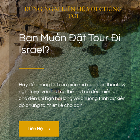
ĐỪNG NGẠI LIÊN HỆ VỚI CHÚNG
TÔI
Bạn Muốn Đặt Tour Đi
Israel?
Hãy để chúng tôi biến giấc mơ của bạn thành kỳ
nghỉ tuyệt vời nhất có thể. Tất cả đều miễn phí
cho đến khi bạn hài lòng với chương trình dự kiến
do chúng tôi thiết kế cho bạn
Liên Hệ