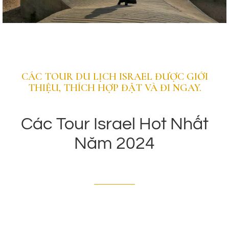
Beer Sheva
CÁC TOUR DU LỊCH ISRAEL ĐƯỢC GIỚI
THIỆU, THÍCH HỢP ĐẶT VÀ ĐI NGAY.
Là cửa ngõ đến Sa mạc Negev, thành phố
Beersheba níu giữ bước chân du khách với lịch sử
Các Tour Israel Hot Nhất
lâu đời và khu phố cổ đầy quyến rũ.
Năm 2024