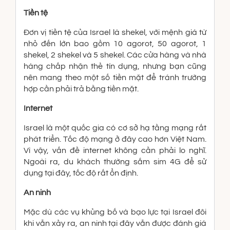
Tiền tệ
Đơn vị tiền tệ của Israel là shekel, với mệnh giá từ
nhỏ đến lớn bao gồm 10 agorot, 50 agorot, 1
shekel, 2 shekel và 5 shekel. Các cửa hàng và nhà
hàng chấp nhận thẻ tín dụng, nhưng bạn cũng
nên mang theo một số tiền mặt để tránh trường
hợp cần phải trả bằng tiền mặt.
Internet
Israel là một quốc gia có cơ sở hạ tầng mạng rất
phát triển. Tốc độ mạng ở đây cao hơn Việt Nam.
Vì vậy, vấn đề internet không cần phải lo nghĩ.
Ngoài ra, du khách thường sắm sim 4G để sử
dụng tại đây, tốc độ rất ổn định.
An ninh
Mặc dù các vụ khủng bố và bạo lực tại Israel đôi
khi vẫn xảy ra, an ninh tại đây vẫn được đánh giá