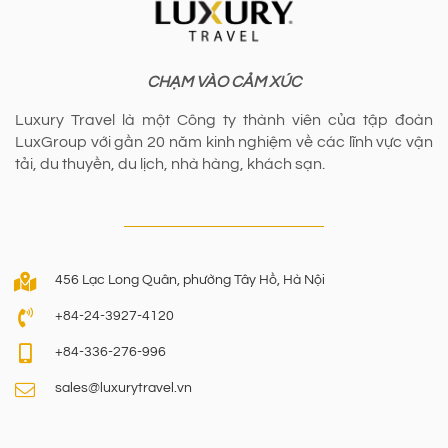
CHẠM VÀO CẢM XÚC
Luxury Travel là một Công ty thành viên của tập đoàn
LuxGroup với gần 20 năm kinh nghiệm về các lĩnh vực vận
tải, du thuyền, du lịch, nhà hàng, khách sạn.
456 Lạc Long Quân, phường Tây Hồ, Hà Nội
+84-24-3927-4120
+84-336-276-996
sales@luxurytravel.vn