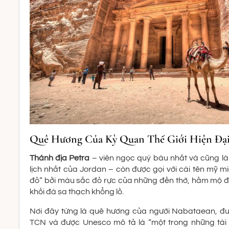
Quê Hương Của Kỳ Quan Thế Giới Hiện Đại 
Thánh địa Petra
– viên ngọc quý báu nhất và cũng là
lịch nhất của Jordan – còn được gọi với cái tên mỹ m
đỏ” bởi màu sắc đỏ rực của những đền thờ, hầm mộ
khối đá sa thạch khổng lồ.
Nơi đây từng là quê hương của người Nabataean, đư
TCN và được Unesco mô tả là “một trong những tài