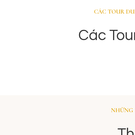
Amman
CÁC TOUR DU 
Thủ đô Amman là thành phố chịu nhiều sự ảnh
hưởng của phương Tây nhất và cũng là thành
Các Tou
phố tự do nhất thế giới Ả Rập, đây là nơi thu hút
rất nhiều khách du lịch trong khu vực và trên thế
giới.
NHỮNG 
Th