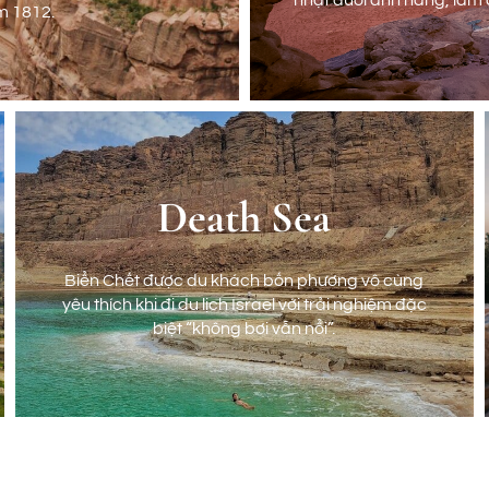
nhạt dưới ánh nắng, làm
m 1812.
Death Sea
Nơi này còn được gọi là “
ản Thế giới năm 1985, nơi
Biển Chết được du khách bốn phương vô cùng
khổng lồ nối tiếp nhau vớ
ơn 2000 năm nhưng chỉ mới
yêu thích khi đi du lịch Israel với trải nghiệm đặc
nhạt dưới ánh nắng, làm
m 1812.
biệt “không bơi vẫn nổi”.