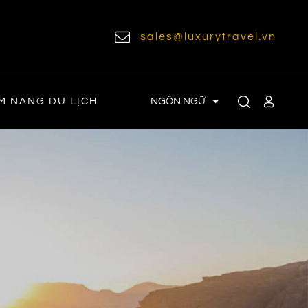
sales@luxurytravel.vn
NGÔN NGỮ
M NANG DU LỊCH