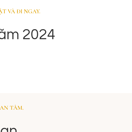
Nebo
T VÀ ĐI NGAY.
Núi Nebo có độ cao khoảng 800m và cũng là
một di tích tôn giáo quan trọng nhìn xuống đất
Năm 2024
thánh. Theo truyền thuyết trong Kinh Thánh, đây
là nơi nhà tiên tri Moses được Đức Chúa chỉ về
miền đất hứa và cũng là nơi chôn cất Moses.
AN TÂM.
dan