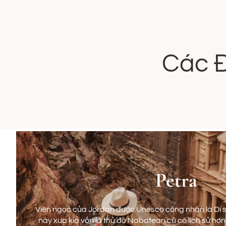
Các Đ
Petra
Viên ngọc của Jordan được Unesco công nhận là Di s
này xưa kia vốn là thủ đô Nabatean cũ có lịch sử h