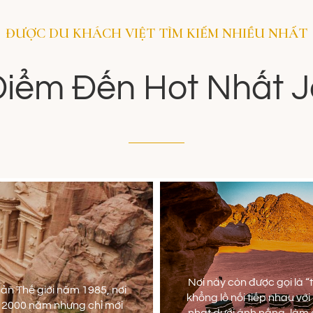
ĐƯỢC DU KHÁCH VIỆT TÌM KIẾM NHIỀU NHẤT
iểm Đến Hot Nhất 
Nơi này còn được gọi là “
ản Thế giới năm 1985, nơi
khổng lồ nối tiếp nhau vớ
ơn 2000 năm nhưng chỉ mới