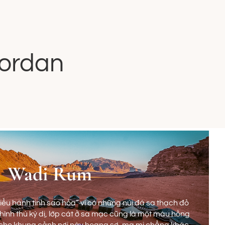
Jordan
Wadi Rum
tiểu hành tinh sao hỏa” vì có những núi đá sa thạch đỏ
i hình thù kỳ dị, lớp cát ở sa mạc cũng là một màu hồng