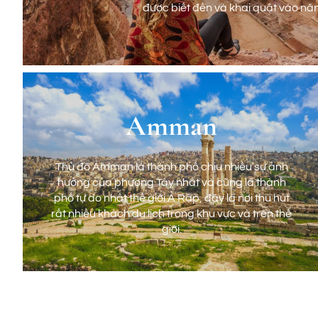
được biết đến và khai quật vào nă
Amman
Petra
Thủ đô Amman là thành phố chịu nhiều sự ảnh
Viên ngọc của Jordan được Unesco công nhận là Di s
hưởng của phương Tây nhất và cũng là thành
này xưa kia vốn là thủ đô Nabatean cũ có lịch sử h
phố tự do nhất thế giới Ả Rập, đây là nơi thu hút
được biết đến và khai quật vào nă
rất nhiều khách du lịch trong khu vực và trên thế
giới.