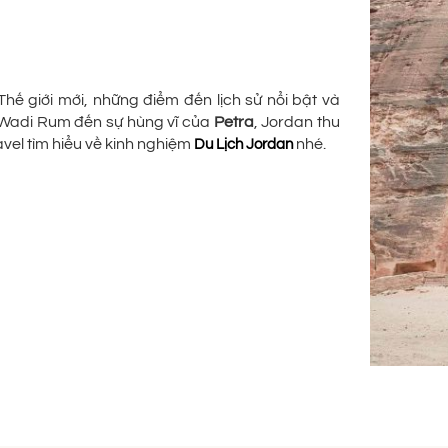
ế giới mới, những điểm đến lịch sử nổi bật và
a Wadi Rum đến sự hùng vĩ của
Petra
, Jordan thu
vel tìm hiểu về kinh nghiệm
nhé.
Du Lịch Jordan