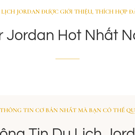
Death Sea
LỊCH JORDAN ĐƯỢC GIỚI THIỆU, THÍCH HỢP ĐẶ
Biển Chết được du khách bốn phương vô cùng
r Jordan Hot Nhất 
yêu thích khi đi du lịch Israel với trải nghiệm đặc
biệt “không bơi vẫn nổi”.
THÔNG TIN CƠ BẢN NHẤT MÀ BẠN CÓ THỂ QU
ông Tin Du Lịch Jor