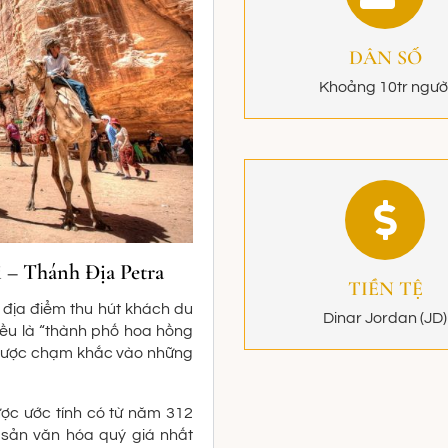
DÂN SỐ
Khoảng 10tr ngườ
– Thánh Địa Petra
TIỀN TỆ
 địa điểm thu hút khách du
Dinar Jordan (JD)
iều là “thành phố hoa hồng
 được chạm khắc vào những
ợc ước tính có từ năm 312
 sản văn hóa quý giá nhất