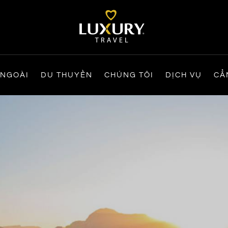
 NGOÀI
DU THUYỀN
CHÚNG TÔI
DỊCH VỤ
CẨ