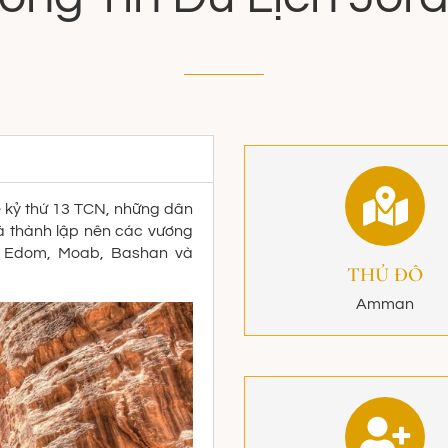
hế kỷ thứ 13 TCN, những dân
à thành lập nên các vương
, Edom, Moab, Bashan và
THỦ ĐÔ
Amman