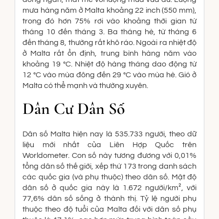
mưa hàng năm ở Malta khoảng 22 inch (550 mm),
trong đó hơn 75% rơi vào khoảng thời gian từ
tháng 10 đến tháng 3. Ba tháng hè, từ tháng 6
đến tháng 8, thường rất khô ráo. Ngoài ra nhiệt độ
ở Malta rất ổn định, trung bình hàng năm vào
khoảng 19 °C. Nhiệt độ hàng tháng dao động từ
12 °C vào mùa đông đến 29 °C vào mùa hè. Gió ở
Malta có thể mạnh và thường xuyên.
Dân Cư Dân Số
Dân số Malta hiện nay là 535.733 người, theo dữ
liệu mới nhất của Liên Hợp Quốc trên
Worldometer. Con số này tương đương với 0,01%
tổng dân số thế giới, xếp thứ 173 trong danh sách
các quốc gia (và phụ thuộc) theo dân số. Mật độ
dân số ở quốc gia này là 1.672 người/km², với
77,6% dân số sống ở thành thị. Tỷ lệ người phụ
thuộc theo độ tuổi của Malta đối với dân số phụ