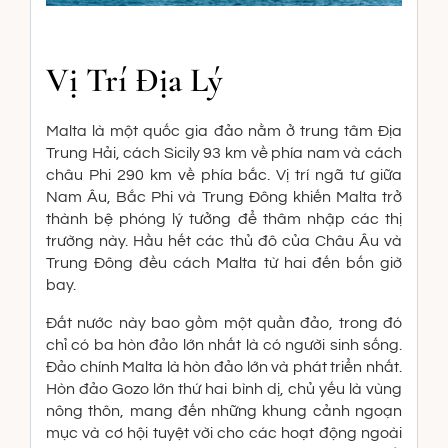
Vị Trí Địa Lý
Malta là một quốc gia đảo nằm ở trung tâm Địa
Trung Hải, cách Sicily 93 km về phía nam và cách
châu Phi 290 km về phía bắc. Vị trí ngã tư giữa
Nam Âu, Bắc Phi và Trung Đông khiến Malta trở
thành bệ phóng lý tưởng để thâm nhập các thị
trường này. Hầu hết các thủ đô của Châu Âu và
Trung Đông đều cách Malta từ hai đến bốn giờ
bay.
Đất nước này bao gồm một quần đảo, trong đó
chỉ có ba hòn đảo lớn nhất là có người sinh sống.
Đảo chính Malta là hòn đảo lớn và phát triển nhất.
Hòn đảo Gozo lớn thứ hai bình dị, chủ yếu là vùng
nông thôn, mang đến những khung cảnh ngoạn
mục và cơ hội tuyệt vời cho các hoạt động ngoài