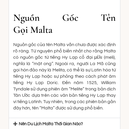
Nguồn Gốc Tên
Gọi Malta
Nguồn gốc của tên Malta vẫn chưa được xác định
rõ ràng. Từ nguyên phổ biến nhất cho rằng Malta
có nguồn gốc từ tiếng Hy Lạp cổ đại μέλι (meli),
nghĩa là “mật ong”. Ngoài ra, người La Mã cũng
gọi hòn đảo này là Melita, có thể là sự Latin hóa từ
tiếng Hy Lạp hoặc sự phỏng theo cách phát âm
tiếng Hy Lạp Doric. Đến năm 1525, William
Tyndale sử dụng phiên âm “Melite” trong bản dịch
Tân Ước dựa trên các văn bản tiếng Hy Lạp thay
vì tiếng Latinh. Tuy nhiên, trong các phiên bản gần
đây hơn, tên “Malta” được sử dụng phổ biến.
Nên Du Lịch Malta Thời Gian Nào?