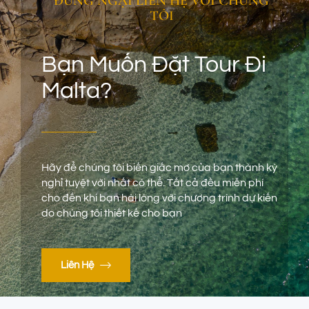
ĐỪNG NGẠI LIÊN HỆ VỚI CHÚNG
TÔI
Bạn Muốn Đặt Tour Đi
Malta?
Hãy để chúng tôi biến giấc mơ của bạn thành kỳ
nghỉ tuyệt vời nhất có thể. Tất cả đều miễn phí
cho đến khi bạn hài lòng với chương trình dự kiến
do chúng tôi thiết kế cho bạn
Liên Hệ