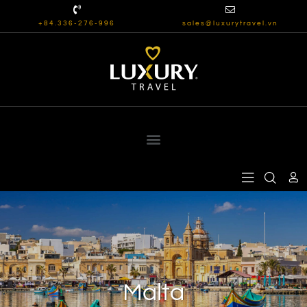
+84.336-276-996
sales@luxurytravel.vn
Malta