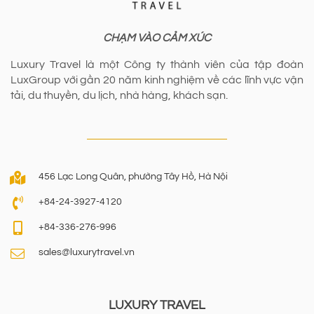
CHẠM VÀO CẢM XÚC
Luxury Travel là một Công ty thành viên của tập đoàn
LuxGroup với gần 20 năm kinh nghiệm về các lĩnh vực vận
tải, du thuyền, du lịch, nhà hàng, khách sạn.
456 Lạc Long Quân, phường Tây Hồ, Hà Nội
+84-24-3927-4120
+84-336-276-996
sales@luxurytravel.vn
LUXURY TRAVEL