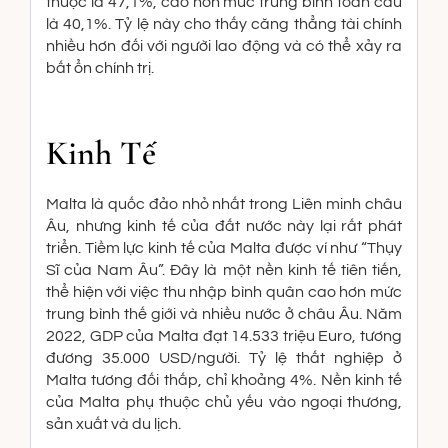
thuộc là 47,1%, cao hơn mức trung bình toàn cầu
là 40,1%. Tỷ lệ này cho thấy căng thẳng tài chính
nhiều hơn đối với người lao động và có thể xảy ra
bất ổn chính trị.
Kinh Tế
Malta là quốc đảo nhỏ nhất trong Liên minh châu
Âu, nhưng kinh tế của đất nước này lại rất phát
triển. Tiềm lực kinh tế của Malta được ví như “Thụy
Sĩ của Nam Âu”. Đây là một nền kinh tế tiên tiến,
thể hiện với việc thu nhập bình quân cao hơn mức
trung bình thế giới và nhiều nước ở châu Âu. Năm
2022, GDP của Malta đạt 14.533 triệu Euro, tương
đương 35.000 USD/người. Tỷ lệ thất nghiệp ở
Malta tương đối thấp, chỉ khoảng 4%. Nền kinh tế
của Malta phụ thuộc chủ yếu vào ngoại thương,
sản xuất và du lịch.