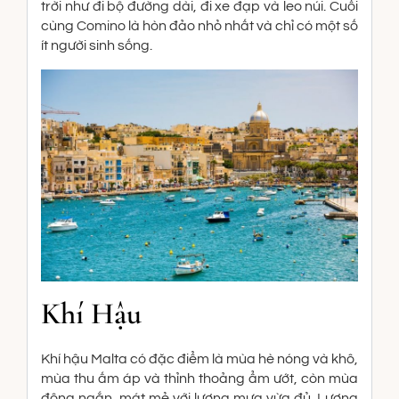
trời như đi bộ đường dài, đi xe đạp và leo núi. Cuối
cùng Comino là hòn đảo nhỏ nhất và chỉ có một số
ít người sinh sống.
Khí Hậu
Khí hậu Malta có đặc điểm là mùa hè nóng và khô,
mùa thu ấm áp và thỉnh thoảng ẩm ướt, còn mùa
đông ngắn, mát mẻ với lượng mưa vừa đủ. Lượng