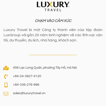
CHẠM VÀO CẢM XÚC
Luxury Travel là một Công ty thành viên của tập đoàn
LuxGroup với gần 20 năm kinh nghiệm về các lĩnh vực vận
tải, du thuyền, du lịch, nhà hàng, khách sạn.
456 Lạc Long Quân, phường Tây Hồ, Hà Nội
+84-24-3927-4120
+84-336-276-996
sales@luxurytravel.vn