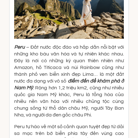
Peru
– Đất nước độc đáo và hấp dẫn nổi bật với
những kho báu văn hóa và tự nhiên khác nhau.
Đây là nơi có những kỳ quan thiên nhiên như
Amazon, hồ Titicaca và núi Rainbow cũng như
thành phố ven biển xinh đẹp Lima… là một đất
nước đa dạng với vô số
điểm đến để khám phá ở
Nam Mỹ
. Rộng hơn 1,2 triệu km2, cũng như nhiều
quốc gia Nam Mỹ khác, Peru là tổng hòa của
nhiều nền văn hóa với nhiều chủng tộc cùng
chung sống từ thổ dân châu Mỹ, người Tây Ban
Nha, và người da đen gốc châu Phi.
Peru tự hào về một số cảnh quan tuyệt đẹp từ dải
sa mạc trên bờ biển phía tây đến vùng cao