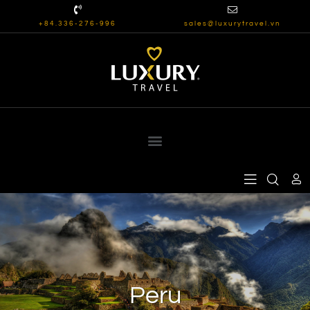
+84.336-276-996
sales@luxurytravel.vn
Peru