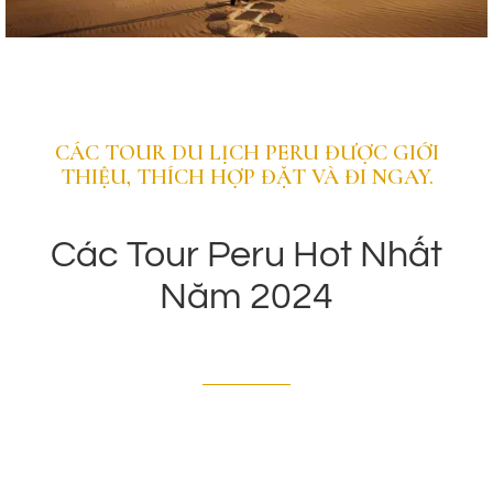
Huacachina
CÁC TOUR DU LỊCH PERU ĐƯỢC GIỚI
THIỆU, THÍCH HỢP ĐẶT VÀ ĐI NGAY.
Huacachina là một ngôi làng nằm ở phía nam Peru
gần Inca, thị trấn này được xây dựng quanh hồ
nước tự nhiên và được bao bọc bởi những cồn cát
Các Tour Peru Hot Nhất
cao chót vót.
Năm 2024