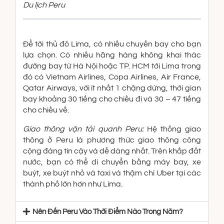
Du lịch Peru
Để tới thủ đô Lima, có nhiều chuyến bay cho bạn
lựa chọn. Có nhiều hãng hàng không khai thác
đường bay từ Hà Nội hoặc TP. HCM tới Lima trong
đó có Vietnam Airlines, Copa Airlines, Air France,
Qatar Airways, với ít nhất 1 chặng dừng, thời gian
bay khoảng 30 tiếng cho chiều đi và 30 – 47 tiếng
cho chiều về.
Giao thông vận tải quanh Peru:
Hệ thống giao
thông ở Peru là phương thức giao thông công
cộng đáng tin cậy và dễ dàng nhất. Trên khắp đất
nước, bạn có thể di chuyển bằng máy bay, xe
buýt, xe buýt nhỏ và taxi và thậm chí Uber tại các
thành phố lớn hơn như Lima.
Nên Đến Peru Vào Thời Điểm Nào Trong Năm?