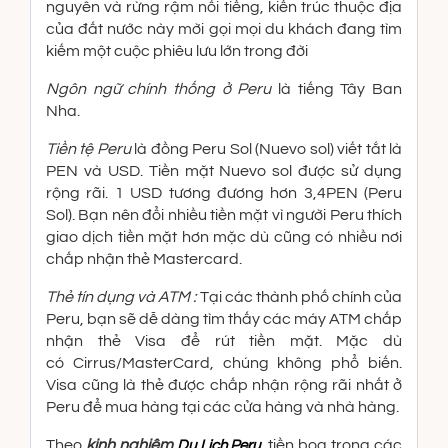
nguyên và rừng rậm nổi tiếng, kiến ​​trúc thuộc địa
của đất nước này mời gọi mọi du khách đang tìm
kiếm một cuộc phiêu lưu lớn trong đời
Ngôn ngữ chính thống ở Peru
là tiếng Tây Ban
Nha.
Tiền tệ Peru
là đồng Peru Sol (Nuevo sol) viết tắt là
PEN và USD. Tiền mặt Nuevo sol được sử dụng
rộng rãi. 1 USD tương đương hơn 3,4PEN (Peru
Sol). Bạn nên đổi nhiều tiền mặt vì người Peru thích
giao dịch tiền mặt hơn mặc dù cũng có nhiều nơi
chấp nhận thẻ Mastercard.
Thẻ tín dụng và ATM :
Tại các thành phố chính của
Peru, bạn sẽ dễ dàng tìm thấy các máy ATM chấp
nhận thẻ Visa để rút tiền mặt. Mặc dù
có Cirrus/MasterCard, chúng không phổ biến.
Visa cũng là thẻ được chấp nhận rộng rãi nhất ở
Peru để mua hàng tại các cửa hàng và nhà hàng.
Theo
kinh nghiệm
, tiền boa trong các
Du Lịch Peru