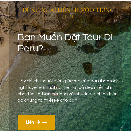
ĐỪNG NGẠI LIÊN HỆ VỚI CHÚNG
TÔI
Bạn Muốn Đặt Tour Đi
Peru?
Hãy để chúng tôi biến giấc mơ của bạn thành kỳ
nghỉ tuyệt vời nhất có thể. Tất cả đều miễn phí
cho đến khi bạn hài lòng với chương trình dự kiến
do chúng tôi thiết kế cho bạn
Liên Hệ