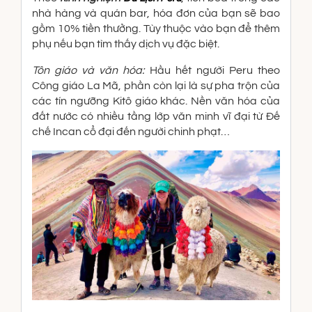
nhà hàng và quán bar, hóa đơn của bạn sẽ bao
gồm 10% tiền thưởng. Tùy thuộc vào bạn để thêm
phụ nếu bạn tìm thấy dịch vụ đặc biệt.
Tôn giáo và văn hóa:
Hầu hết người Peru theo
Công giáo La Mã, phần còn lại là sự pha trộn của
các tín ngưỡng Kitô giáo khác. Nền văn hóa của
đất nước có nhiều tầng lớp văn minh vĩ đại từ Đế
chế Incan cổ đại đến người chinh phạt…