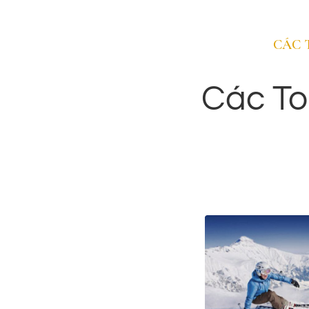
Geneva
CÁC 
Thành phố Geneva tuy giàu có và thịnh vượng,
nhưng nhịp sống của Geneva mang đến cho du
Các To
khách một cảm giác khác biệt so với các thành
phố khác của châu Âu.