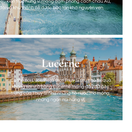
iều kiến trúc hùng vĩ mang đậm phong cách châu Âu,
 đài và khu thành cổ được bảo tồn khá nguyên vẹn.
Lucerne
Zurich
Có thể nói Lucerne là một Thụy Sĩ thu nhỏ thì quả
iều kiến trúc hùng vĩ mang đậm phong cách châu Âu,
không sai vì ở bang Lucerne mang đầy đủ đặc
 đài và khu thành cổ được bảo tồn khá nguyên vẹn.
trưng của Thụy Sĩ như những hồ nước thơ mộng,
những ngọn núi hùng vĩ,