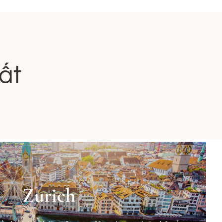
ất
Zurich