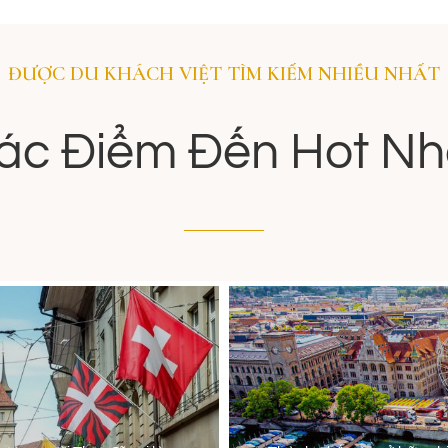
ĐƯỢC DU KHÁCH VIỆT TÌM KIẾM NHIỀU NHẤT
ác Điểm Đến Hot Nh