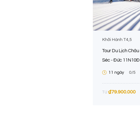
Khởi Hành T4,5
Tour Du Lịch Châu Â
Séc - Đức 11N10Đ
11 ngày
0
/5
₫
79.900.000
Từ