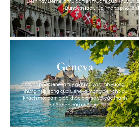
Bern hay Berne là thủ đô trên thực tế của Thụy Sĩ, đ
Bundesstadt, tức “thành phố liên
Geneva
Bern
Thành phố Geneva tuy giàu có và thịnh vượng,
Bern hay Berne là thủ đô trên thực tế của Thụy Sĩ, đ
nhưng nhịp sống của Geneva mang đến cho du
Bundesstadt, tức “thành phố liên
khách một cảm giác khác biệt so với các thành
phố khác của châu Âu.