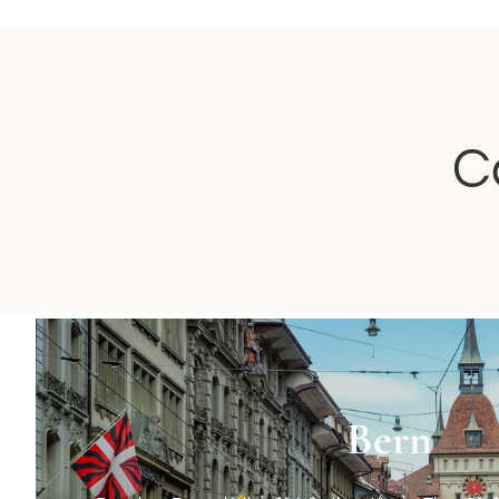
C
Bern