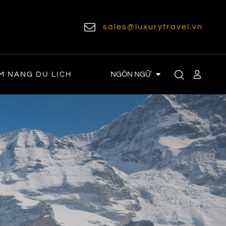
sales@luxurytravel.vn
NGÔN NGỮ
M NANG DU LỊCH