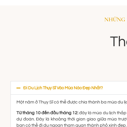
NHỮNG 
Th
Đi Du Lịch Thụy Sĩ Vào Mùa Nào Đẹp Nhất?
Một năm ở Thụy Sĩ có thể được chia thành ba mùa du lị
Từ tháng 10 đến đầu tháng 12:
đây là mùa du lịch thấp đ
dự đoán. Đây là khoảng thời gian giao giữa mùa trượ
bạn có thể đi du ngoạn tham quan thành phố xinh đẹp.