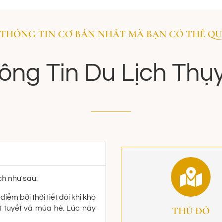
THÔNG TIN CƠ BẢN NHẤT MÀ BẠN CÓ THỂ QU
ông Tin Du Lịch Thụy
ch như sau:
iểm bởi thời tiết đôi khi khó
t tuyết và mùa hè. Lúc này
THỦ ĐÔ