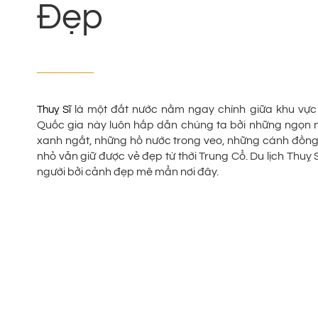
Đẹp
là một đất nước nằm ngay chính giữa khu vực 
Thuỵ Sĩ
Quốc gia này luôn hấp dẫn chúng ta bởi những ngọn nú
xanh ngắt, những hồ nước trong veo, những cánh đồng 
nhỏ vẫn giữ được vẻ đẹp từ thời Trung Cổ. Du lịch Thuỵ 
người bởi cảnh đẹp mê mẩn nơi đây.