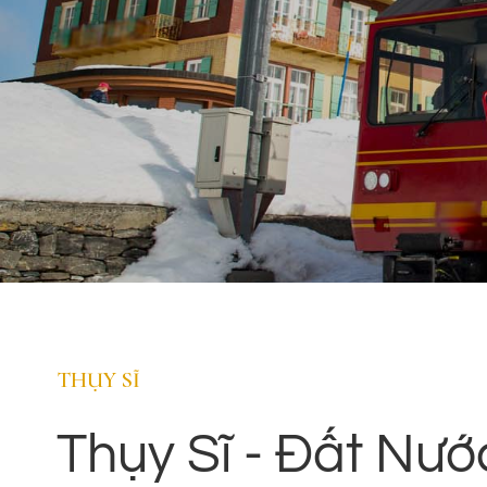
THỤY SĨ
Thụy Sĩ - Đất Nướ