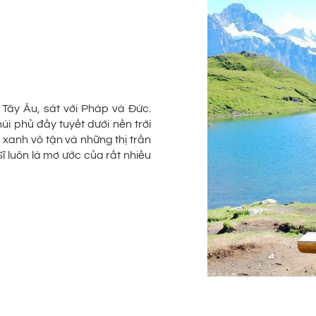
Tây Âu, sát với Pháp và Đức.
i phủ đầy tuyết dưới nền trời
xanh vô tận và những thị trấn
Sĩ luôn là mơ ước của rất nhiều