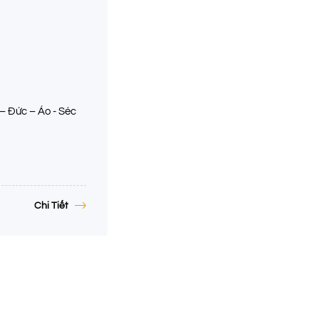
 – Đức – Áo - Séc
Chi Tiết