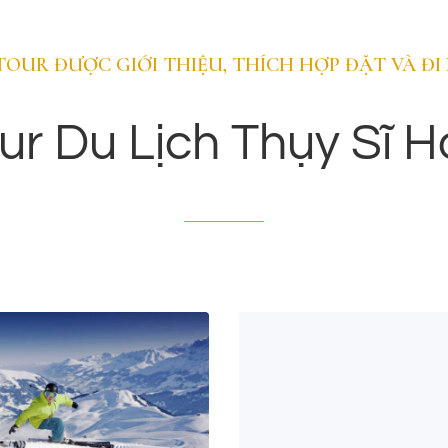
Lausanne
TOUR ĐƯỢC GIỚI THIỆU, THÍCH HỢP ĐẶT VÀ ĐI
Lausanne được gọi với cái tên “ thành phố học
thuật” hay “ Thành phố văn hóa và thể thao”.
ur Du Lịch Thụy Sĩ H
Lausanne còn được xem là thành phố của
nghiên cứu và học thuật với các trường đại học
và nhiều trung tâm khoa học quốc tế.