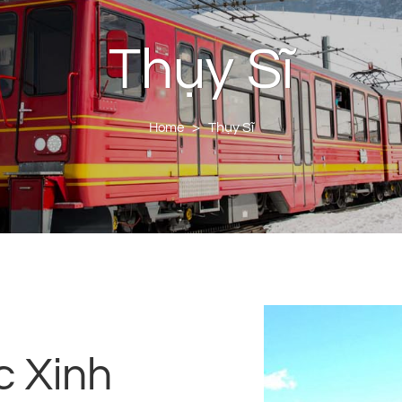
Thụy Sĩ
>
Thụy Sĩ
Home
c Xinh