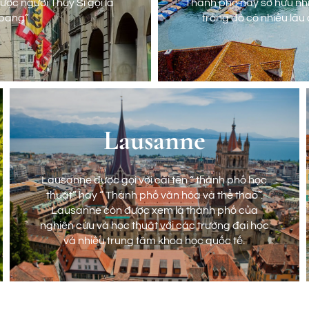
ược người Thụy Sĩ gọi là
Thành phố này sở hữu nh
 bang”
trong đó có nhiều lâu
Lausanne
Lausanne được gọi với cái tên “ thành phố học
thuật” hay “ Thành phố văn hóa và thể thao”.
ược người Thụy Sĩ gọi là
Thành phố này sở hữu nh
Lausanne còn được xem là thành phố của
 bang”
trong đó có nhiều lâu
nghiên cứu và học thuật với các trường đại học
và nhiều trung tâm khoa học quốc tế.