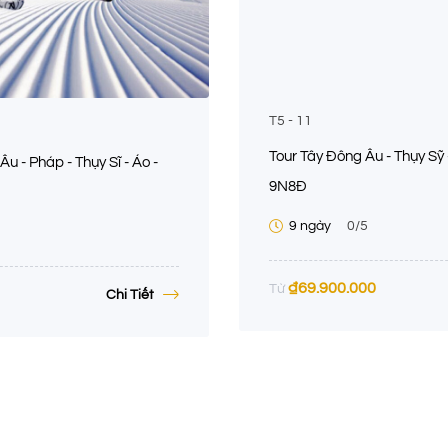
T5 - 11
Tour Tây Đông Âu - Thụy Sỹ
u - Pháp - Thụy Sĩ - Áo -
9N8Đ
9 ngày
0
/5
₫
69.900.000
Từ
Chi Tiết