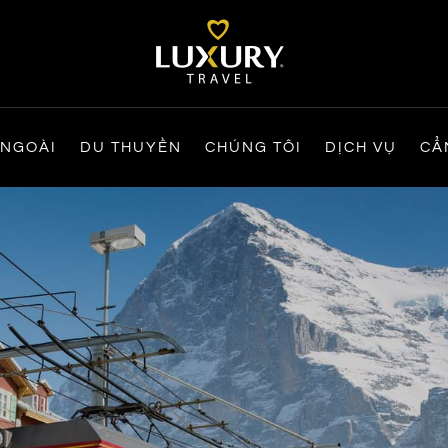
 NGOÀI
DU THUYỀN
CHÚNG TÔI
DỊCH VỤ
CẨ