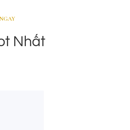
Lucerne
 NGAY
Có thể nói Lucerne là một Thụy Sĩ thu nhỏ thì quả
ot Nhất
không sai vì ở bang Lucerne mang đầy đủ đặc
trưng của Thụy Sĩ như những hồ nước thơ mộng,
những ngọn núi hùng vĩ,