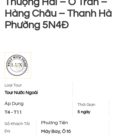
Thượng Hải – Ô Trấn –
Hàng Châu – Thanh Hà
Phường 5N4Đ
Loại Tour
Tour Nước Ngoài
Áp Dụng
Thời Gian
T4 - T11
5 ngày
Phương Tiện
Số Khách Tối
Máy Bay, Ô tô
Đa