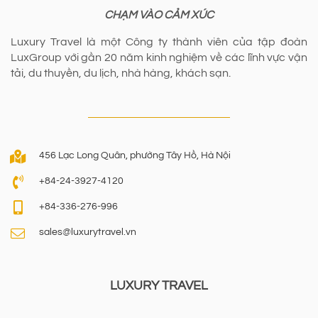
CHẠM VÀO CẢM XÚC
Luxury Travel là một Công ty thành viên của tập đoàn
LuxGroup với gần 20 năm kinh nghiệm về các lĩnh vực vận
tải, du thuyền, du lịch, nhà hàng, khách sạn.
456 Lạc Long Quân, phường Tây Hồ, Hà Nội
+84-24-3927-4120
+84-336-276-996
sales@luxurytravel.vn
LUXURY TRAVEL