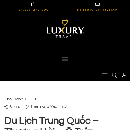
+84.336-276-996
sales@luxurytravel.vn
Khởi Hành T5 - 11
Thêm Vào Yêu Thích
Share
Du Lịch Trung Quốc –