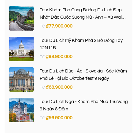
Tour Khám Phá Cung Đường Du Lịch Đẹp
Nhất Đảo Quốc Sương Mù - Anh – Xứ Wales
– Scotland 9 Ngày 8 Đêm
₫
77.900.000
Từ
Tour Du Lịch Mỹ Khám Phá 2 Bờ Đông Tây
12N11Đ
₫
98.900.000
Từ
Tour Du Lịch Đức - Áo - Slovakia - Séc Khám
Phá Lễ Hội Bia Oktoberfest 9 Ngày
₫
68.900.000
Từ
Tour Du Lịch Nga - Khám Phá Mùa Thu Vàng
9 Ngày 8 Đêm
₫
56.900.000
Từ