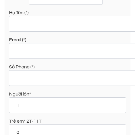
Họ Tên (*)
Email (*)
Số Phone (*)
Người lớn*
Trẻ em* 2T-11T