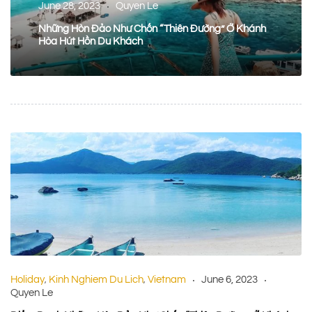
June 28, 2023
Quyen Le
Những Hòn Đảo Như Chốn “thiên Đường” Ở Khánh
Hòa Hút Hồn Du Khách
Holiday
Kinh Nghiem Du Lich
Vietnam
June 6, 2023
,
,
Quyen Le