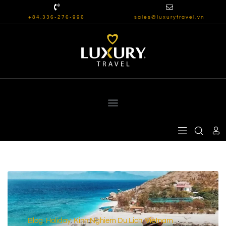
+84.336-276-996
sales@luxurytravel.vn
Blog
Holiday
Kinh Nghiem Du Lich
Vietnam
,
,
,