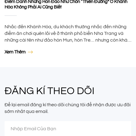
Điểm Danh Những Hòn Đảo Như Chốn “thiên Đường” Ở Khánh
Hòa Không Phải Ai Cũng Biết
Nhắc đến Khánh Hóa, du khách thường nhắc đến những
điểm ăn chơi quên lối về ở thành phố biển Nha Trang và
những cái tên như đảo hòn Mun, hòn Tre… nhưng còn khá
nhiều điểm đến khác với trời xanh, mây trắng, nắng vàng,
Xem Thêm
cát mịn, nước trong xanh… mà không phải ai […]
ĐĂNG KÍ THEO DÕI
Để lại email đăng kí theo dõi chúng tôi để nhận được ưu đãi
sớm nhất qua email.