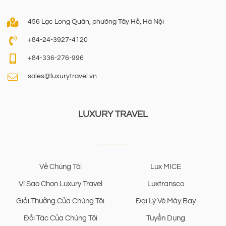
456 Lạc Long Quân, phường Tây Hồ, Hà Nội
+84-24-3927-4120
+84-336-276-996
sales@luxurytravel.vn
LUXURY TRAVEL
Về Chúng Tôi
Lux MICE
Vì Sao Chọn Luxury Travel
Luxtransco
Giải Thưởng Của Chúng Tôi
Đại Lý Vé Máy Bay
Đối Tác Của Chúng Tôi
Tuyển Dụng