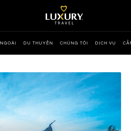
 NGOÀI
DU THUYỀN
CHÚNG TÔI
DỊCH VỤ
CẨ