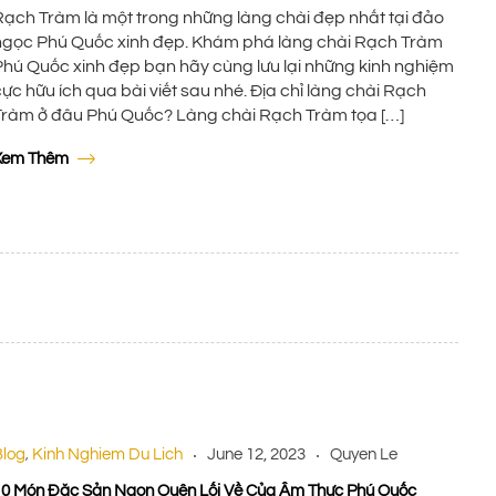
Rạch Tràm là một trong những làng chài đẹp nhất tại đảo
ngọc Phú Quốc xinh đẹp. Khám phá làng chài Rạch Tràm
Phú Quốc xinh đẹp bạn hãy cùng lưu lại những kinh nghiệm
ực hữu ích qua bài viết sau nhé. Địa chỉ làng chài Rạch
Tràm ở đâu Phú Quốc? Làng chài Rạch Tràm tọa […]
Xem Thêm
Quyen Le
Nhất Đảo Ngọc
Blog
Kinh Nghiem Du Lich
June 12, 2023
Quyen Le
,
10 Món Đặc Sản Ngon Quên Lối Về Của Ẩm Thực Phú Quốc