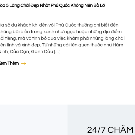
Top 5 Làng Chài Đẹp Nhất Phú Quốc Không Nên Bỏ Lỡ
Đa số du khách khi đến với Phú Quốc thường chỉ biết đến
những bãi biển trong xanh như ngọc hoặc những địa điểm
nổi tiếng, mà vô tình bỏ qua việc khám phá những làng chài
yên tĩnh và xinh đẹp. Từ những cái tên quen thuộc như Hàm
Ninh, Cửa Cạn, Gành Dầu […]
Xem Thêm
24/7 CHĂM