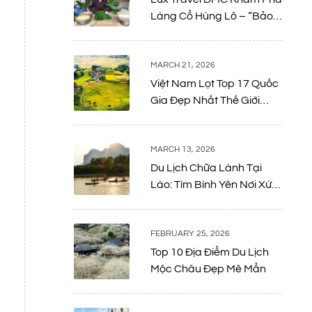
Làng Cổ Hùng Lô – “Bảo
Tàng Sống” Giữa Lòng Đất
Tổ
MARCH 21, 2026
Việt Nam Lọt Top 17 Quốc
Gia Đẹp Nhất Thế Giới
Năm 2026: Bản Giao
Hưởng Giữa Thiên Nhiên
Và Di Sản
MARCH 13, 2026
Du Lịch Chữa Lành Tại
Lào: Tìm Bình Yên Nơi Xứ
Sở Triệu Voi
FEBRUARY 25, 2026
Top 10 Địa Điểm Du Lịch
Mộc Châu Đẹp Mê Mẩn