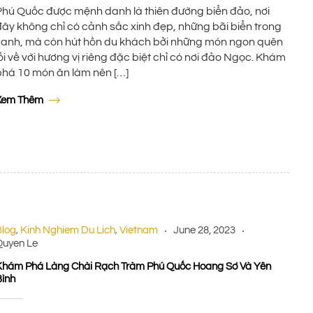
Phú Quốc được mệnh danh là thiên đường biển đảo, nơi
đây không chỉ có cảnh sắc xinh đẹp, những bãi biển trong
xanh, mà còn hút hồn du khách bởi những món ngon quên
ối về với hương vị riêng đặc biệt chỉ có nơi đảo Ngọc. Khám
phá 10 món ăn làm nên […]
Xem Thêm
Blog
Kinh Nghiem Du Lich
Vietnam
June 28, 2023
,
,
Quyen Le
Khám Phá Làng Chài Rạch Tràm Phú Quốc Hoang Sơ Và Yên
Bình