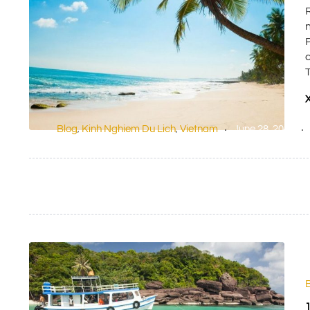
c
Blog
Kinh Nghiem Du Lich
Vietnam
June 28, 2023
,
,
9 Resort Phú Quốc Sang Chảnh Ngắm Hoàng Hôn Đẹp 