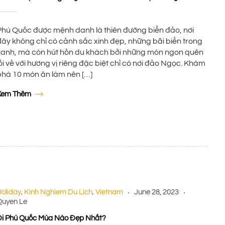
Phú Quốc được mệnh danh là thiên đường biển đảo, nơi
đây không chỉ có cảnh sắc xinh đẹp, những bãi biển trong
xanh, mà còn hút hồn du khách bởi những món ngon quên
ối về với hương vị riêng đặc biệt chỉ có nơi đảo Ngọc. Khám
phá 10 món ăn làm nên […]
Xem Thêm
oliday
Kinh Nghiem Du Lich
Vietnam
June 28, 2023
,
,
Quyen Le
Đi Phú Quốc Mùa Nào Đẹp Nhất?