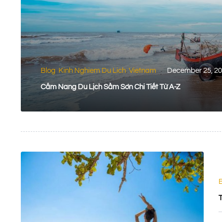
Blog
Kinh Nghiem Du Lich
Vietnam
December 25, 2
,
,
Cẩm Nang Du Lịch Sầm Sơn Chi Tiết Từ A-Z