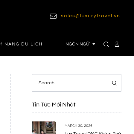
sales@luxurytravel.vn
NGÔN NGỮ
M NANG DU LỊCH
Tin Tức Mới Nhất
MARCH 30, 2026
Lux Travel DMC Khám Phá