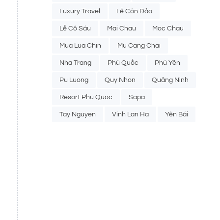
Luxury Travel
Lễ Côn Đảo
Lễ Cô Sáu
Mai Chau
Moc Chau
Mua Lua Chin
Mu Cang Chai
Nha Trang
Phú Quốc
Phú Yên
Pu Luong
Quy Nhon
Quảng Ninh
Resort Phu Quoc
Sapa
Tay Nguyen
Vinh Lan Ha
Yên Bái