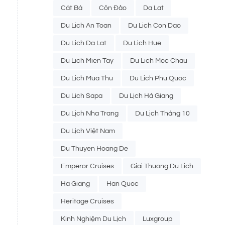
Cát Bà
Côn Đảo
Da Lat
Du Lich An Toan
Du Lich Con Dao
Du Lich Da Lat
Du Lich Hue
Du Lich Mien Tay
Du Lich Moc Chau
Du Lich Mua Thu
Du Lich Phu Quoc
Du Lich Sapa
Du Lịch Hà Giang
Du Lịch Nha Trang
Du Lịch Tháng 10
Du Lịch Việt Nam
Du Thuyen Hoang De
Emperor Cruises
Giai Thuong Du Lich
Ha Giang
Han Quoc
Heritage Cruises
Kinh Nghiệm Du Lịch
Luxgroup