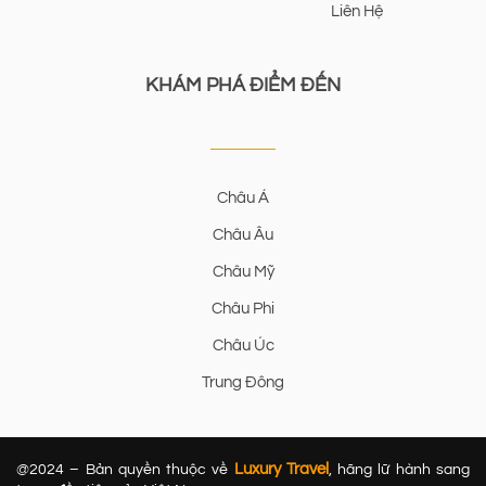
Liên Hệ
KHÁM PHÁ ĐIỂM ĐẾN
Châu Á
Châu Âu
Châu Mỹ
Châu Phi
Châu Úc
Trung Đông
Luxury Travel
@2024 – Bản quyền thuộc về
, hãng lữ hành sang