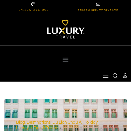
+84.336-276-996
sales@luxurytravel.vn
Blog
Destinations
Du Lịch Châu Á
Holiday
,
,
,
,
Lifestyle
Tips & Tricks
,