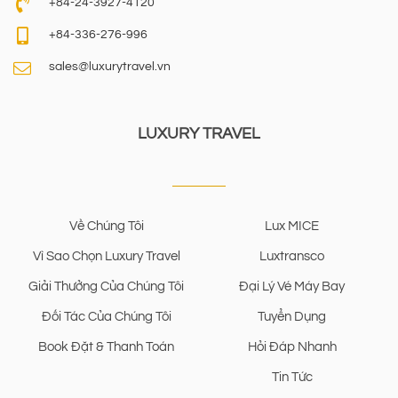
+84-24-3927-4120
+84-336-276-996
sales@luxurytravel.vn
LUXURY TRAVEL
Về Chúng Tôi
Lux MICE
Vì Sao Chọn Luxury Travel
Luxtransco
Giải Thưởng Của Chúng Tôi
Đại Lý Vé Máy Bay
Đối Tác Của Chúng Tôi
Tuyển Dụng
Book Đặt & Thanh Toán
Hỏi Đáp Nhanh
Tin Tức