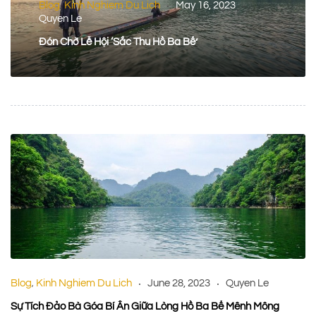
Blog
Kinh Nghiem Du Lich
May 16, 2023
,
Quyen Le
Đón Chờ Lễ Hội ‘Sắc Thu Hồ Ba Bể’
Blog
Kinh Nghiem Du Lich
June 28, 2023
Quyen Le
,
Sự Tích Đảo Bà Góa Bí Ẩn Giữa Lòng Hồ Ba Bể Mênh Mông