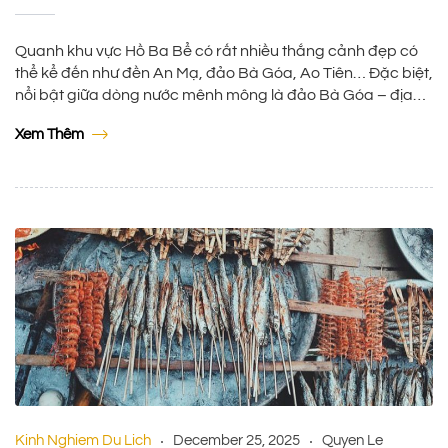
Quanh khu vực Hồ Ba Bể có rất nhiều thắng cảnh đẹp có
thể kể đến như đền An Mạ, đảo Bà Góa, Ao Tiên… Đặc biệt,
nổi bật giữa dòng nước mênh mông là đảo Bà Góa – địa
danh gắn liền với sự tích hồ Ba Bể. Đi du lịch Hồ Ba Bể […]
Xem Thêm
Kinh Nghiem Du Lich
December 25, 2025
Quyen Le