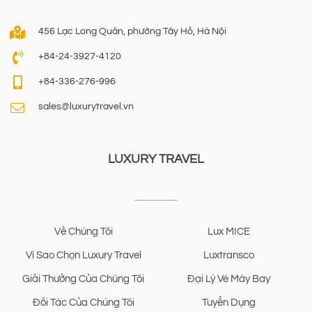
456 Lạc Long Quân, phường Tây Hồ, Hà Nội
+84-24-3927-4120
+84-336-276-996
sales@luxurytravel.vn
LUXURY TRAVEL
Về Chúng Tôi
Lux MICE
Vì Sao Chọn Luxury Travel
Luxtransco
Giải Thưởng Của Chúng Tôi
Đại Lý Vé Máy Bay
Đối Tác Của Chúng Tôi
Tuyển Dụng