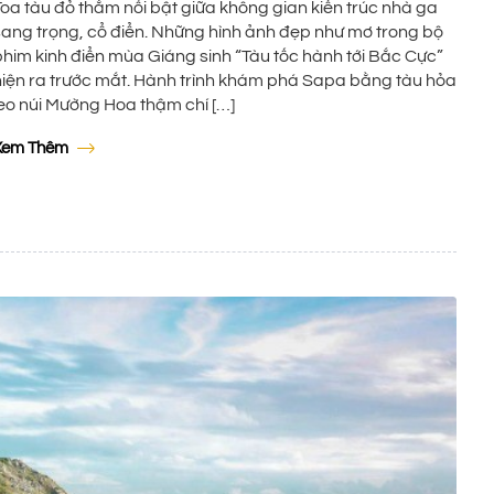
Toa tàu đỏ thắm nổi bật giữa không gian kiến trúc nhà ga
sang trọng, cổ điển. Những hình ảnh đẹp như mơ trong bộ
phim kinh điển mùa Giáng sinh “Tàu tốc hành tới Bắc Cực”
hiện ra trước mắt. Hành trình khám phá Sapa bằng tàu hỏa
leo núi Mường Hoa thậm chí […]
Xem Thêm