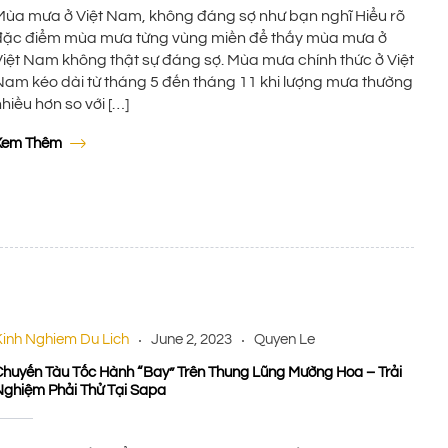
Mùa mưa ở Việt Nam, không đáng sợ như bạn nghĩ Hiểu rõ
đặc điểm mùa mưa từng vùng miền để thấy mùa mưa ở
Việt Nam không thật sự đáng sợ. Mùa mưa chính thức ở Việt
Nam kéo dài từ tháng 5 đến tháng 11 khi lượng mưa thường
hiều hơn so với […]
Xem Thêm
Kinh Nghiem Du Lich
June 2, 2023
Quyen Le
Chuyến Tàu Tốc Hành “bay” Trên Thung Lũng Mường Hoa – Trải
Nghiệm Phải Thử Tại Sapa