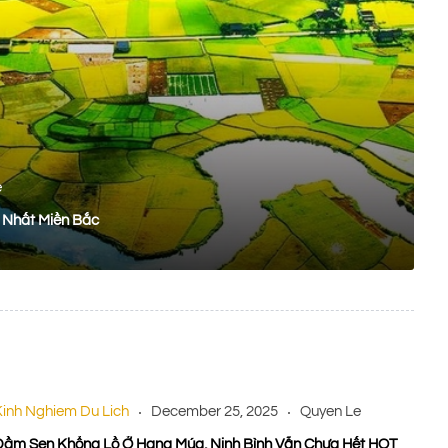
e
 Nhất Miền Bắc
Kinh Nghiem Du Lich
December 25, 2025
Quyen Le
Đầm Sen Khổng Lồ Ở Hang Múa, Ninh Bình Vẫn Chưa Hết HOT