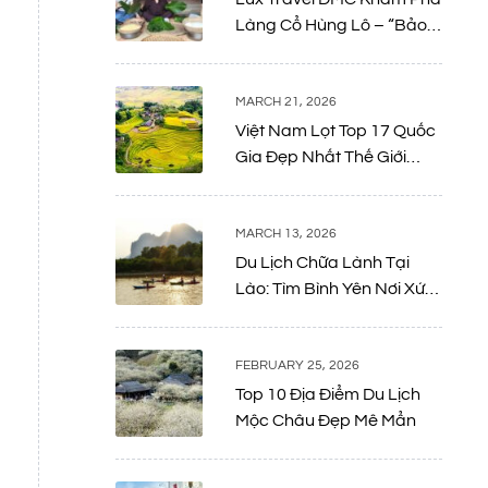
Làng Cổ Hùng Lô – “Bảo
Tàng Sống” Giữa Lòng Đất
Tổ
MARCH 21, 2026
Việt Nam Lọt Top 17 Quốc
Gia Đẹp Nhất Thế Giới
Năm 2026: Bản Giao
Hưởng Giữa Thiên Nhiên
Và Di Sản
MARCH 13, 2026
Du Lịch Chữa Lành Tại
Lào: Tìm Bình Yên Nơi Xứ
Sở Triệu Voi
FEBRUARY 25, 2026
Top 10 Địa Điểm Du Lịch
Mộc Châu Đẹp Mê Mẩn