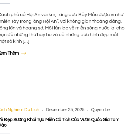
Cách phố cổ Hội An vài km, rừng dừa Bảy Mẫu được ví như
“miền Tây trong lòng Hội An”, với không gian thoáng đãng,
rộng lớn và hoang sơ. Một lần lạc về miền sông nước lại cho
bạn đủ những thứ hay ho và cả những bức hình đẹp mắt.
ột số kinh […]
Xem Thêm
Kinh Nghiem Du Lich
December 25, 2025
Quyen Le
Vẻ Đẹp Sương Khói Tựa Miền Cổ Tích Của Vườn Quốc Gia Tam
Đảo