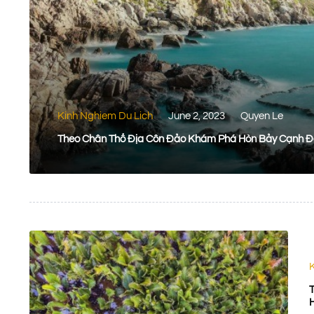
Kinh Nghiem Du Lich
June 2, 2023
Quyen Le
Theo Chân Thổ Địa Côn Đảo Khám Phá Hòn Bảy Cạnh Đ
H