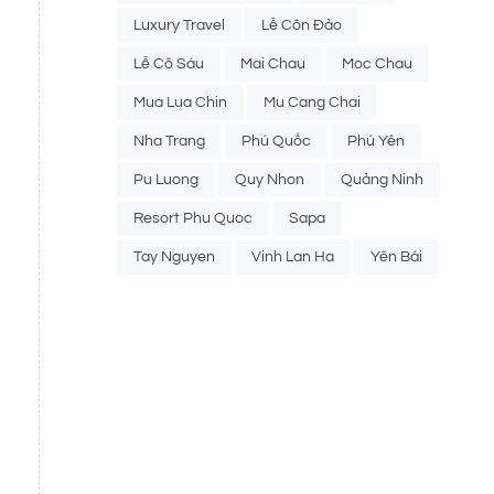
Luxury Travel
Lễ Côn Đảo
Lễ Cô Sáu
Mai Chau
Moc Chau
Mua Lua Chin
Mu Cang Chai
Nha Trang
Phú Quốc
Phú Yên
Pu Luong
Quy Nhon
Quảng Ninh
Resort Phu Quoc
Sapa
Tay Nguyen
Vinh Lan Ha
Yên Bái