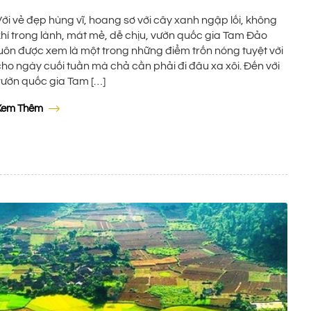
Với vẻ đẹp hùng vĩ, hoang sơ với cây xanh ngập lối, không
khí trong lành, mát mẻ, dễ chịu, vườn quốc gia Tam Đảo
luôn được xem là một trong những điểm trốn nóng tuyệt vời
cho ngày cuối tuần mà chả cần phải đi đâu xa xôi. Đến với
vườn quốc gia Tam […]
Xem Thêm