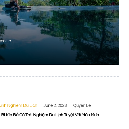
en Le
Kinh Nghiem Du Lich
June 2, 2023
Quyen Le
 Bí Kíp Để Có Trải Nghiệm Du Lịch Tuyệt Vời Mùa Mưa