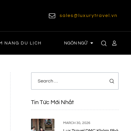
sales@luxurytravel.vn
NGÔN NGỮ
M NANG DU LỊCH
Tin Tức Mới Nhất
MARCH 30, 2026
Lux Travel DMC Khám Phá