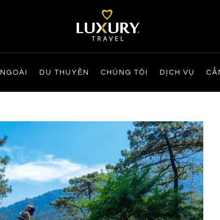
 NGOÀI
DU THUYỀN
CHÚNG TÔI
DỊCH VỤ
CẨ