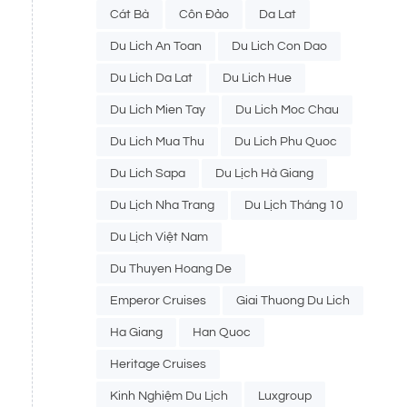
Cát Bà
Côn Đảo
Da Lat
Du Lich An Toan
Du Lich Con Dao
Du Lich Da Lat
Du Lich Hue
Du Lich Mien Tay
Du Lich Moc Chau
Du Lich Mua Thu
Du Lich Phu Quoc
Du Lich Sapa
Du Lịch Hà Giang
Du Lịch Nha Trang
Du Lịch Tháng 10
Du Lịch Việt Nam
Du Thuyen Hoang De
Emperor Cruises
Giai Thuong Du Lich
Ha Giang
Han Quoc
Heritage Cruises
Kinh Nghiệm Du Lịch
Luxgroup