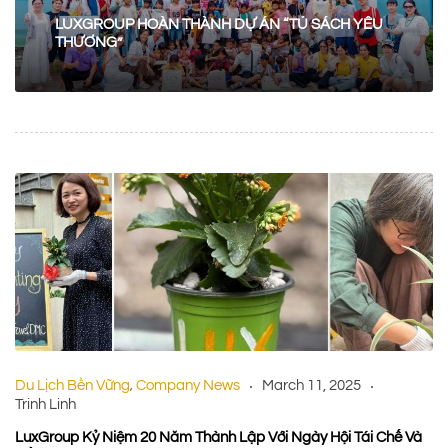
LUXGROUP HOÀN THÀNH DỰ ÁN “TỦ SÁCH YÊU
THƯƠNG”
Du Lịch Bền Vững
Company News
March 11, 2025
,
Trinh Linh
LuxGroup Kỷ Niệm 20 Năm Thành Lập Với Ngày Hội Tái Chế Và