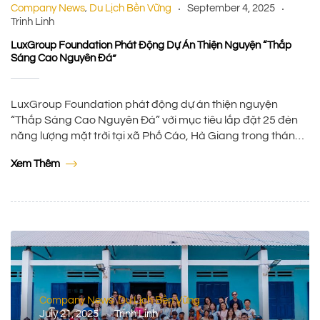
Company News
Du Lịch Bền Vững
September 4, 2025
,
Trinh Linh
LuxGroup Foundation Phát Động Dự Án Thiện Nguyện “Thắp
Sáng Cao Nguyên Đá”
LuxGroup Foundation phát động dự án thiện nguyện
“Thắp Sáng Cao Nguyên Đá” với mục tiêu lắp đặt 25 đèn
năng lượng mặt trời tại xã Phố Cáo, Hà Giang trong tháng
9. HÀ NỘI – ngày 4 tháng 9 năm 2025 – LuxGroup
Xem Thêm
Foundation là quỹ thiện nguyện được LuxGroup thành lập
với sứ […]
Company News
Du Lịch Bền Vững
,
July 21, 2025
Trinh Linh