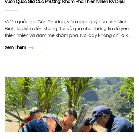
Vườn Quốc Gia Cúc Phương: Khám Phá Thiên Nhiên Kỳ Diệu
Vườn quốc gia Cúc Phương, viên ngọc quý của tỉnh Ninh
Bình, là điểm đến không thể bỏ qua cho những tín đồ yêu
thiên nhiên và đam mê khám phá. Nơi đây không chỉ là khu
bảo tồn thiên nhiên đầu tiên của Việt Nam mà còn là nơi lưu
Xem Thêm
giữ hệ sinh thái […]