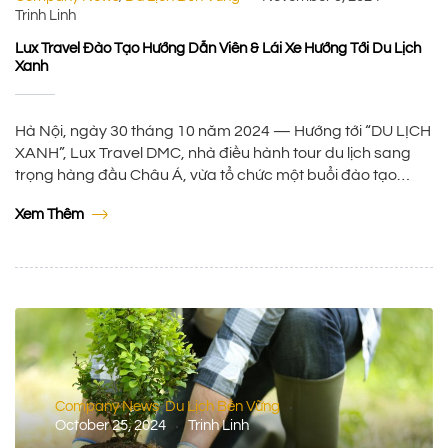
Trinh Linh
Lux Travel Đào Tạo Hướng Dẫn Viên & Lái Xe Hướng Tới Du Lịch
Xanh
Hà Nội, ngày 30 tháng 10 năm 2024 — Hướng tới “DU LỊCH
XANH”, Lux Travel DMC, nhà điều hành tour du lịch sang
trọng hàng đầu Châu Á, vừa tổ chức một buổi đào tạo
chuyên sâu tại trụ sở chính ở 456 Lạc Long Quân, Tây Hồ,
Xem Thêm
Hà Nội, với sự tham gia […]
Company News
Du Lịch Bền Vững
,
October 25, 2024
Trinh Linh