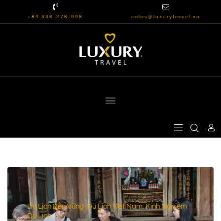
+84.336-276-996
sales@luxurytravel.vn
Du Lịch Bền Vững
Du Lịch Việt Nam
Kinh Nghiem
,
,
Du Lich