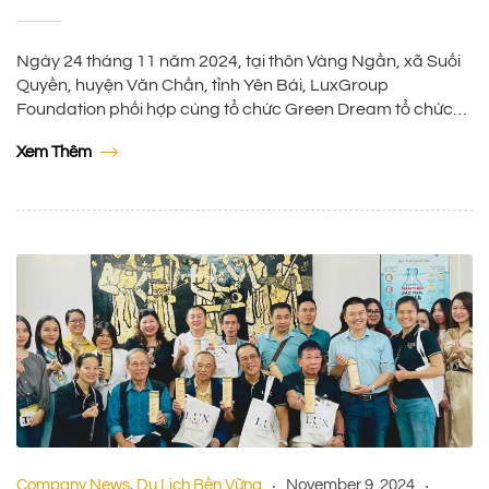
Ngày 24 tháng 11 năm 2024, tại thôn Vàng Ngần, xã Suối
Quyền, huyện Văn Chấn, tỉnh Yên Bái, LuxGroup
Foundation phối hợp cùng tổ chức Green Dream tổ chức
sự kiện trồng hơn 2.000 cây rừng với sự tham gia tích cực
Xem Thêm
của Ban Tuyên giáo Huyện ủy Văn Chấn, Đoàn Thanh niên
xã […]
Company News
Du Lịch Bền Vững
November 9, 2024
,