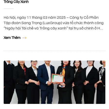
Trồng Cây Xanh
Hà Nội, ngày 11 tháng 03 năm 2025 – Công ty Cổ Phần
Tập đoàn Sang Trọng (LuxGroup) vừa tổ chức thành công
“Ngày hội Tái chế và Trồng cây xanh” tại trụ sở chính ở Hà
Nội, đánh dấu cột mốc 20 năm hoạt động và phát triển
Xem Thêm
trong lĩnh vực du lịch tại […]