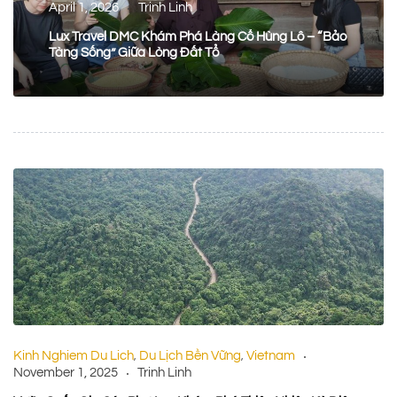
April 1, 2026
Trinh Linh
Lux Travel DMC Khám Phá Làng Cổ Hùng Lô – “Bảo
Tàng Sống” Giữa Lòng Đất Tổ
Kinh Nghiem Du Lich
Du Lịch Bền Vững
Vietnam
,
,
November 1, 2025
Trinh Linh