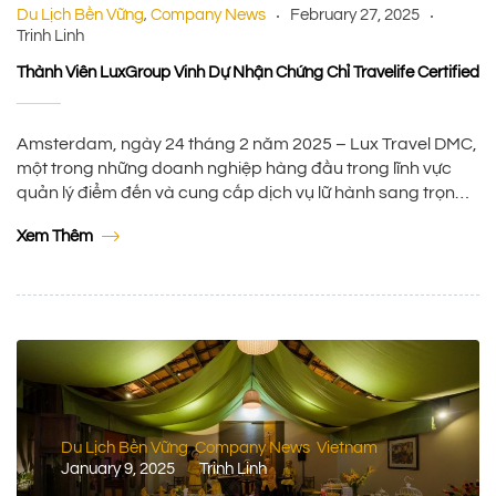
Du Lịch Bền Vững
Company News
February 27, 2025
,
Trinh Linh
Thành Viên LuxGroup Vinh Dự Nhận Chứng Chỉ Travelife Certified
Amsterdam, ngày 24 tháng 2 năm 2025 – Lux Travel DMC,
một trong những doanh nghiệp hàng đầu trong lĩnh vực
quản lý điểm đến và cung cấp dịch vụ lữ hành sang trọng
tại Châu Á, tự hào công bố đã đạt được chứng chỉ danh
Xem Thêm
giá Travelife Certified, khẳng định cam kết mạnh […]
Du Lịch Bền Vững
Company News
Vietnam
,
,
January 9, 2025
Trinh Linh