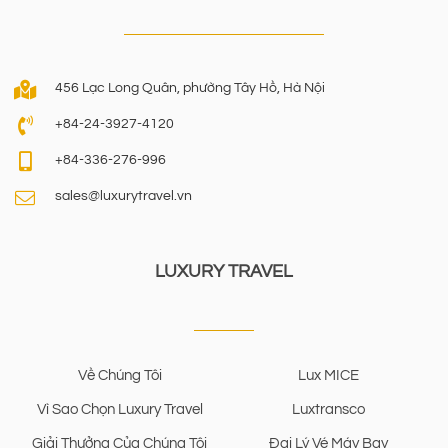
456 Lạc Long Quân, phường Tây Hồ, Hà Nội
+84-24-3927-4120
+84-336-276-996
sales@luxurytravel.vn
LUXURY TRAVEL
Về Chúng Tôi
Lux MICE
Vì Sao Chọn Luxury Travel
Luxtransco
Giải Thưởng Của Chúng Tôi
Đại Lý Vé Máy Bay