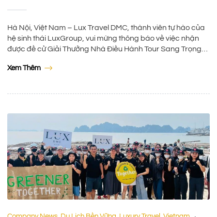
Hà Nội, Việt Nam – Lux Travel DMC, thành viên tự hào của
hệ sinh thái LuxGroup, vui mừng thông báo về việc nhận
được đề cử Giải Thưởng Nhà Điều Hành Tour Sang Trọng
Thế Giới 2024 (World’s Leading Luxury Tour Operator 2024)
Xem Thêm
và Công ty quản lý điểm đến hàng đầu thế giới […]
Company News
Du Lịch Bền Vững
Luxury Travel
Vietnam
,
,
,