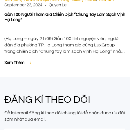
September 23, 2024
Quyen Le
Gần 100 Người Tham Gia Chiến Dịch “Chung Tay Làm Sạch Vịnh
Hạ Long”
(Hạ Long – ngày 21/09) Gần 100 tình nguyện viên, người
dân địa phương TP.Hạ Long tham gia cùng LuxGroup
trong chiến dịch “Chung tay làm sạch Vịnh Hạ Long” nhằm
thu gom rác thải, khắc phục sau cơn bão Yagi. Hạ Long
Xem Thêm
được biết đến là một trong những điểm đến du lịch biển […]
ĐĂNG KÍ THEO DÕI
Để lại email đăng kí theo dõi chúng tôi để nhận được ưu đãi
sớm nhất qua email.