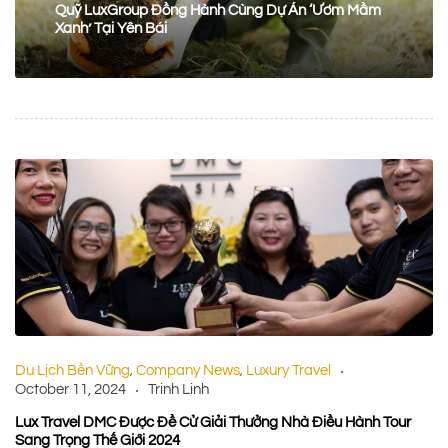
Quỹ LuxGroup Đồng Hành Cùng Dự Án ‘Ươm Mầm
Xanh’ Tại Yên Bái
Du Lịch Bền Vững
Company News
Luxury Travel
,
,
October 11, 2024
Trinh Linh
Lux Travel DMC Được Đề Cử Giải Thưởng Nhà Điều Hành Tour
Sang Trọng Thế Giới 2024