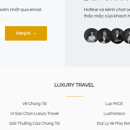
i sớm nhất qua email.
Hotline và kênh chat o
thắc mắc của khách hà
Đăng Kí
LUXURY TRAVEL
Về Chúng Tôi
Lux MICE
Vì Sao Chọn Luxury Travel
Luxtransco
Giải Thưởng Của Chúng Tôi
Đại Lý Vé Máy Ba