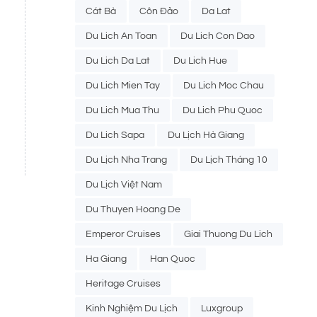
Cát Bà
Côn Đảo
Da Lat
Du Lich An Toan
Du Lich Con Dao
Du Lich Da Lat
Du Lich Hue
Du Lich Mien Tay
Du Lich Moc Chau
Du Lich Mua Thu
Du Lich Phu Quoc
Du Lich Sapa
Du Lịch Hà Giang
Du Lịch Nha Trang
Du Lịch Tháng 10
Du Lịch Việt Nam
Du Thuyen Hoang De
Emperor Cruises
Giai Thuong Du Lich
Ha Giang
Han Quoc
Heritage Cruises
Kinh Nghiệm Du Lịch
Luxgroup