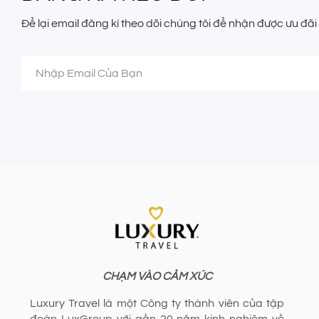
Để lại email đăng kí theo dõi chúng tôi để nhận được ưu đã
CHẠM VÀO CẢM XÚC
Luxury Travel là một Công ty thành viên của tập
đoàn LuxGroup với gần 20 năm kinh nghiệm về