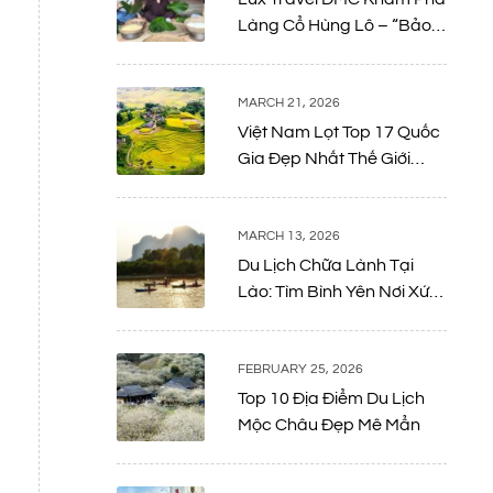
Làng Cổ Hùng Lô – “Bảo
Tàng Sống” Giữa Lòng Đất
Tổ
MARCH 21, 2026
Việt Nam Lọt Top 17 Quốc
Gia Đẹp Nhất Thế Giới
Năm 2026: Bản Giao
Hưởng Giữa Thiên Nhiên
Và Di Sản
MARCH 13, 2026
Du Lịch Chữa Lành Tại
Lào: Tìm Bình Yên Nơi Xứ
Sở Triệu Voi
FEBRUARY 25, 2026
Top 10 Địa Điểm Du Lịch
Mộc Châu Đẹp Mê Mẩn