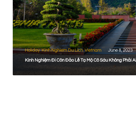
Holiday
Kinh Nghiem Du Lich
Vietnam
June 8, 2023
,
,
Kinh Nghiệm Đi Côn Đảo Lễ Tạ Mộ Cô 