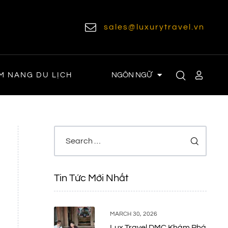
sales@luxurytravel.vn
NGÔN NGỮ
M NANG DU LỊCH
Tin Tức Mới Nhất
MARCH 30, 2026
Lux Travel DMC Khám Phá