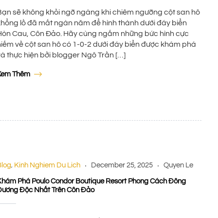
Bạn sẽ không khỏi ngỡ ngàng khi chiêm ngưỡng cột san hô
khổng lồ đã mất ngàn năm để hình thành dưới đáy biển
Hòn Cau, Côn Đảo. Hãy cùng ngắm những bức hình cực
hiếm về cột san hô có 1-0-2 dưới đáy biển được khám phá
và thực hiện bởi blogger Ngô Trần […]
Xem Thêm
Blog
Kinh Nghiem Du Lich
December 25, 2025
Quyen Le
,
Khám Phá Poulo Condor Boutique Resort Phong Cách Đông
Dương Độc Nhất Trên Côn Đảo