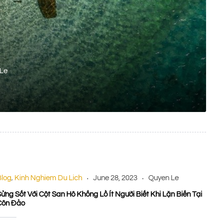
Le
Blog
Kinh Nghiem Du Lich
June 28, 2023
Quyen Le
,
ửng Sốt Với Cột San Hô Khổng Lồ Ít Người Biết Khi Lặn Biển Tại
Côn Đảo