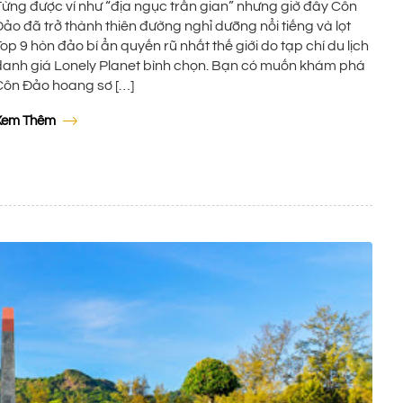
Từng được ví như “địa ngục trần gian” nhưng giờ đây Côn
Đảo đã trở thành thiên đường nghỉ dưỡng nổi tiếng và lọt
op 9 hòn đảo bí ẩn quyến rũ nhất thế giới do tạp chí du lịch
danh giá Lonely Planet bình chọn. Bạn có muốn khám phá
Côn Đảo hoang sơ […]
Xem Thêm