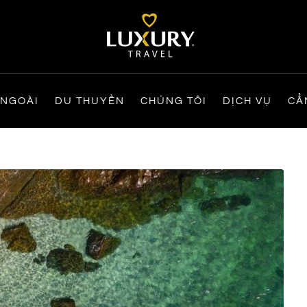
 NGOÀI
DU THUYỀN
CHÚNG TÔI
DỊCH VỤ
CẨ