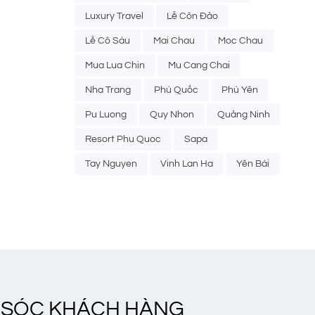
Luxury Travel
Lễ Côn Đảo
Lễ Cô Sáu
Mai Chau
Moc Chau
Mua Lua Chin
Mu Cang Chai
Nha Trang
Phú Quốc
Phú Yên
Pu Luong
Quy Nhon
Quảng Ninh
Resort Phu Quoc
Sapa
Tay Nguyen
Vinh Lan Ha
Yên Bái
 SÓC KHÁCH HÀNG