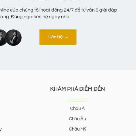
nline của chúng tôi hoạt động 24/7 để tư vấn & giải đáp
ng. Đừng ngại liên hệ ngay nhé.
Liên Hệ
KHÁM PHÁ ĐIỂM ĐẾN
Châu Á
Châu Âu
y
Châu Mỹ