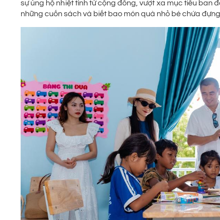
sự ủng hộ nhiệt tình từ cộng đồng, vượt xa mục tiêu ban 
những cuốn sách và biết bao món quà nhỏ bé chứa đựng t