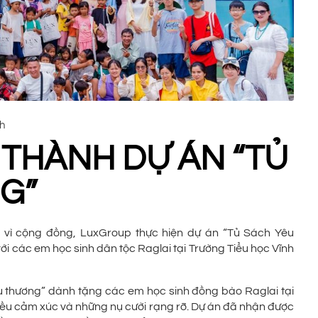
nh
THÀNH DỰ ÁN “TỦ
G”
g vì cộng đồng, LuxGroup thực hiện dự án “Tủ Sách Yêu
ới các em học sinh dân tộc Raglai tại Trường Tiểu học Vĩnh
u thương” dành tặng các em học sinh đồng bào Raglai tại
nhiều cảm xúc và những nụ cười rạng rỡ. Dự án đã nhận được