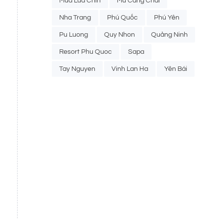
Mua Lua Chin
Mu Cang Chai
Nha Trang
Phú Quốc
Phú Yên
Pu Luong
Quy Nhon
Quảng Ninh
Resort Phu Quoc
Sapa
Tay Nguyen
Vinh Lan Ha
Yên Bái