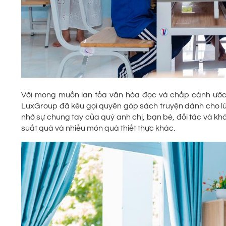
Với mong muốn lan tỏa văn hóa đọc và chắp cánh ước
LuxGroup đã kêu gọi quyên góp sách truyện dành cho lứa
nhờ sự chung tay của quý anh chị, bạn bè, đối tác và k
suất quà và nhiều món quà thiết thực khác.