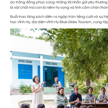
áo trắng đồng phục cùng những lời nhắn gửi yêu thương 
là vật chất mà còn là niềm hy vọng và tình cảm chân thàn
Buổi trao tặng sách diễn ra ngập tràn tiếng cười và sự h
học Vĩnh Hy, đại diện Vĩnh Hy Blue Skies Tourism, cùng t