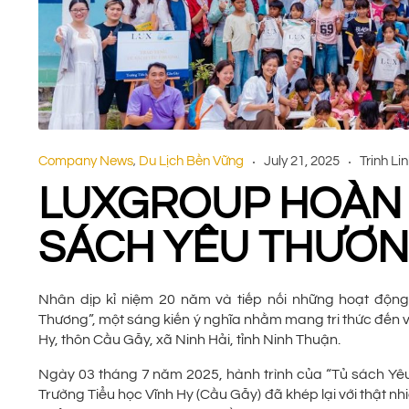
Company News
Du Lịch Bền Vững
July 21, 2025
Trinh Li
,
LUXGROUP HOÀN 
SÁCH YÊU THƯƠN
Nhân dịp kỉ niệm 20 năm và tiếp nối những hoạt độn
Thương”, một sáng kiến ý nghĩa nhằm mang tri thức đến v
Hy, thôn Cầu Gẫy, xã Ninh Hải, tỉnh Ninh Thuận.
Ngày 03 tháng 7 năm 2025, hành trình của “Tủ sách Yê
Trường Tiểu học Vĩnh Hy (Cầu Gẫy) đã khép lại với thật 