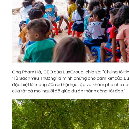
Ông Phạm Hà, CEO của LuxGroup, chia sẻ: “Chúng tôi tin
‘Tủ Sách Yêu Thương’ là minh chứng cho cam kết của Lu
đặc biệt là mang đến cơ hội học tập và khám phá cho cá
của tất cả mọi người đã giúp dự án thành công tốt đẹp.”