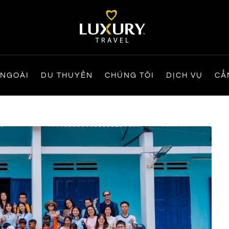
 NGOÀI
DU THUYỀN
CHÚNG TÔI
DỊCH VỤ
CẨ