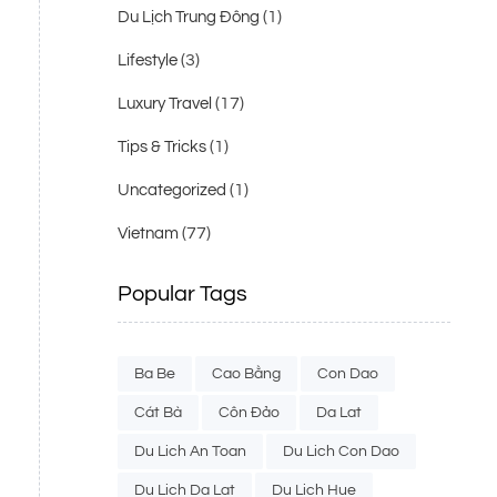
(1)
Du Lịch Trung Đông
(3)
Lifestyle
(17)
Luxury Travel
(1)
Tips & Tricks
(1)
Uncategorized
(77)
Vietnam
Popular Tags
Ba Be
Cao Bằng
Con Dao
Cát Bà
Côn Đảo
Da Lat
Du Lich An Toan
Du Lich Con Dao
Du Lich Da Lat
Du Lich Hue