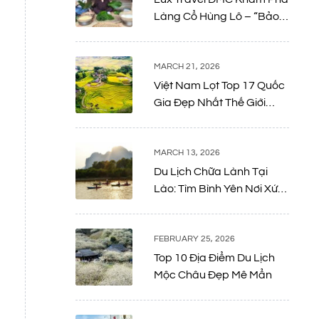
Làng Cổ Hùng Lô – “Bảo
Tàng Sống” Giữa Lòng Đất
Tổ
MARCH 21, 2026
Việt Nam Lọt Top 17 Quốc
Gia Đẹp Nhất Thế Giới
Năm 2026: Bản Giao
Hưởng Giữa Thiên Nhiên
Và Di Sản
MARCH 13, 2026
Du Lịch Chữa Lành Tại
Lào: Tìm Bình Yên Nơi Xứ
Sở Triệu Voi
FEBRUARY 25, 2026
Top 10 Địa Điểm Du Lịch
Mộc Châu Đẹp Mê Mẩn