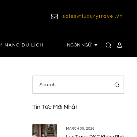
sales@luxurytravel.vn
NGÔN NGỮ
M NANG DU LỊCH
Tin Tức Mới Nhất
MARCH 30, 2026
Lux Travel DMC Khám Phá