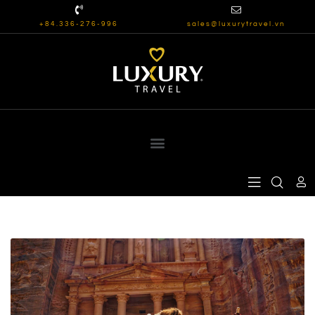
+84.336-276-996
sales@luxurytravel.vn