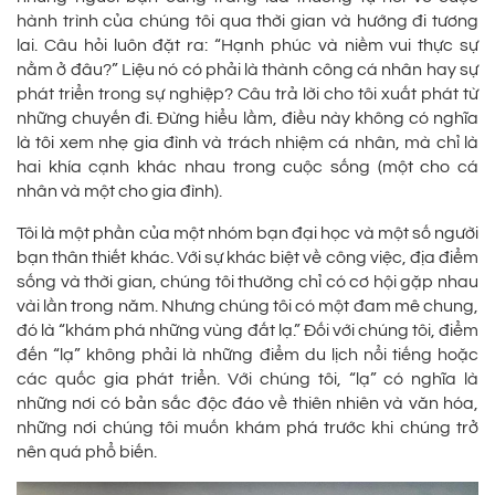
hành trình của chúng tôi qua thời gian và hướng đi tương
lai. Câu hỏi luôn đặt ra: “Hạnh phúc và niềm vui thực sự
nằm ở đâu?” Liệu nó có phải là thành công cá nhân hay sự
phát triển trong sự nghiệp? Câu trả lời cho tôi xuất phát từ
những chuyến đi. Đừng hiểu lầm, điều này không có nghĩa
là tôi xem nhẹ gia đình và trách nhiệm cá nhân, mà chỉ là
hai khía cạnh khác nhau trong cuộc sống (một cho cá
nhân và một cho gia đình).
Tôi là một phần của một nhóm bạn đại học và một số người
bạn thân thiết khác. Với sự khác biệt về công việc, địa điểm
sống và thời gian, chúng tôi thường chỉ có cơ hội gặp nhau
vài lần trong năm. Nhưng chúng tôi có một đam mê chung,
đó là “khám phá những vùng đất lạ.” Đối với chúng tôi, điểm
đến “lạ” không phải là những điểm du lịch nổi tiếng hoặc
các quốc gia phát triển. Với chúng tôi, “lạ” có nghĩa là
những nơi có bản sắc độc đáo về thiên nhiên và văn hóa,
những nơi chúng tôi muốn khám phá trước khi chúng trở
nên quá phổ biến.