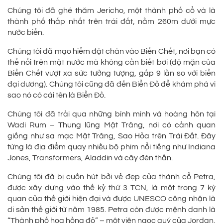
Chúng tôi đã ghé thăm Jericho, một thành phố cổ và là
thành phố thấp nhất trên trái đất, nằm 260m dưới mực
nước biển.
Chúng tôi đã mạo hiểm đặt chân vào Biển Chết, nơi bạn có
thể nổi trên mặt nước mà không cần biết bơi (độ mặn của
Biển Chết vượt xa sức tưởng tượng, gấp 9 lần so với biển
đại dương). Chúng tôi cũng đã đến Biển Đỏ để khám phá vì
sao nó có cái tên là Biển Đỏ.
Chúng tôi đã trải qua những bình minh và hoàng hôn tại
Wadi Rum – Thung lũng Mặt Trăng, nơi có cảnh quan
giống như sa mạc Mặt Trăng, Sao Hỏa trên Trái Đất. Đây
từng là địa điểm quay nhiều bộ phim nổi tiếng như Indiana
Jones, Transformers, Aladdin và cây đèn thần.
Chúng tôi đã bị cuốn hút bởi vẻ đẹp của thành cổ Petra,
được xây dựng vào thế kỷ thứ 3 TCN, là một trong 7 kỳ
quan của thế giới hiện đại và được UNESCO công nhận là
di sản thế giới từ năm 1985. Petra còn được mệnh danh là
“Thành phố hoa hồng đỏ” – một viên ngọc quý của Jordan.