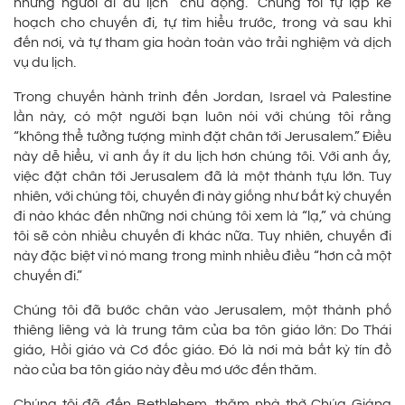
những người đi du lịch “chủ động.” Chúng tôi tự lập kế
hoạch cho chuyến đi, tự tìm hiểu trước, trong và sau khi
đến nơi, và tự tham gia hoàn toàn vào trải nghiệm và dịch
vụ du lịch.
Trong chuyến hành trình đến Jordan, Israel và Palestine
lần này, có một người bạn luôn nói với chúng tôi rằng
“không thể tưởng tượng mình đặt chân tới Jerusalem.” Điều
này dễ hiểu, vì anh ấy ít du lịch hơn chúng tôi. Với anh ấy,
việc đặt chân tới Jerusalem đã là một thành tựu lớn. Tuy
nhiên, với chúng tôi, chuyến đi này giống như bất kỳ chuyến
đi nào khác đến những nơi chúng tôi xem là “lạ,” và chúng
tôi sẽ còn nhiều chuyến đi khác nữa. Tuy nhiên, chuyến đi
này đặc biệt vì nó mang trong mình nhiều điều “hơn cả một
chuyến đi.”
Chúng tôi đã bước chân vào Jerusalem, một thành phố
thiêng liêng và là trung tâm của ba tôn giáo lớn: Do Thái
giáo, Hồi giáo và Cơ đốc giáo. Đó là nơi mà bất kỳ tín đồ
nào của ba tôn giáo này đều mơ ước đến thăm.
Chúng tôi đã đến Bethlehem, thăm nhà thờ Chúa Giáng