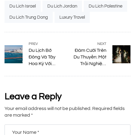
Tags:
Du Lich Israel
Du Lich Jordan
Du Lich Palestine
Du Lich Trung Dong
Luxury Travel
PREV
NEXT
Du Lịch Bờ
Đám Cưới Trên
Đông Và Tây
Du Thuyền: Một
Hoa Kỳ Với
Trải Nghiệm
Luxury Travel –
Cưới Lãng Mạn
Hành Trình Trải
Nghiệm Giầu
Cảm Xúc Cho
Leave a Reply
Lữ Khách Việt.
Your email address will not be published.
Required fields
are marked
*