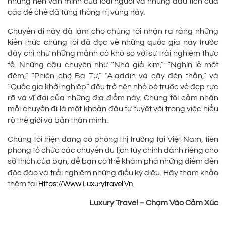
những nền văn minh của loài người và những dấu tích của
các đế chế đã từng thống trị vùng này.
Chuyến đi này đã làm cho chúng tôi nhận ra rằng những
kiến thức chúng tôi đã đọc về những quốc gia này trước
đây chỉ như những mảnh cỏ khô so với sự trải nghiệm thực
tế. Những câu chuyện như “Nhà giả kim,” “Nghìn lẻ một
đêm,” “Phiên chợ Ba Tư,” “Aladdin và cây đèn thần,” và
“Quốc gia khởi nghiệp” đều trở nên nhỏ bé trước vẻ đẹp rực
rỡ và vĩ đại của những địa điểm này. Chúng tôi cảm nhận
mỗi chuyến đi là một khoản đầu tư tuyệt vời trong việc hiểu
rõ thế giới và bản thân mình.
Chúng tôi hiện đang có phòng thị trường tại Việt Nam, tiên
phong tổ chức các chuyến du lịch tùy chỉnh dành riêng cho
sở thích của bạn, để bạn có thể khám phá những điểm đến
độc đáo và trải nghiệm những điều kỳ diệu. Hãy tham khảo
thêm tại
.
Https://www.luxurytravel.vn
Luxury Travel – Chạm Vào Cảm Xúc