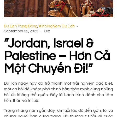
Du Lịch Trung Đông
Kinh Nghiem Du Lich
,
September 22, 2023
Lux
“Jordan, Israel &
Palestine – Hơn Cả
Một Chuyến Đi!”
Du lịch ngày nay đã trở thành một trải nghiệm đặc biệt,
một cơ hội để khám phá chính bản thân mình cùng những
hồi ức không thể quên. Đây là hành trình dành cho tâm
hồn, thân và trí tuệ.
Trong những năm gần đây, khi tuổi tác đã đến gần, tôi và
những người bạn cùng trang lứa thường tự hỏi về cuộc