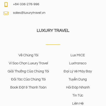
+84-336-276-996
sales@luxurytravel.vn
LUXURY TRAVEL
Về Chúng Tôi
Lux MICE
Vì Sao Chọn Luxury Travel
Luxtransco
Giải Thưởng Của Chúng Tôi
Đại Lý Vé Máy Bay
Đối Tác Của Chúng Tôi
Tuyển Dụng
Book Đặt & Thanh Toán
Hỏi Đáp Nhanh
Tin Tức
Liên Hệ