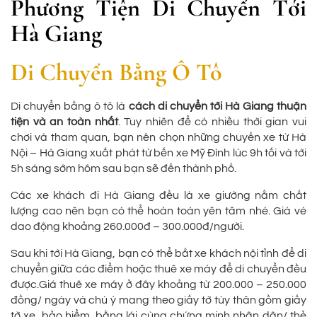
Phương Tiện Di Chuyển Tới
Hà Giang
Di Chuyển Bằng Ô Tô
Di chuyển bằng ô tô là
cách di chuyển tới Hà Giang thuận
tiện và an toàn nhất
. Tuy nhiên để có nhiều thời gian vui
chơi và tham quan, bạn nên chọn những chuyến xe từ Hà
Nội – Hà Giang xuất phát từ bến xe Mỹ Đình lúc 9h tối và tới
5h sáng sớm hôm sau bạn sẽ đến thành phố.
Các xe khách đi Hà Giang đều là xe giường nằm chất
lượng cao nên bạn có thể hoàn toàn yên tâm nhé. Giá vé
dao động khoảng 260.000đ – 300.000đ/người.
Sau khi tới Hà Giang, bạn có thể bắt xe khách nội tỉnh để di
chuyển giữa các điểm hoặc thuê xe máy để di chuyển đều
được.Giá thuê xe máy ở đây khoảng từ 200.000 – 250.000
đồng/ ngày và chú ý mang theo giấy tờ tùy thân gồm giấy
tờ xe, bảo hiểm, bằng lái cùng chứng minh nhân dân/ thẻ