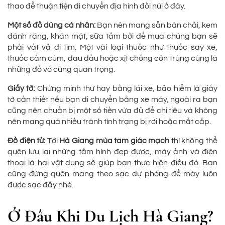
thao để thuận tiện di chuyển địa hình đồi núi ở đây.
Một số đồ dùng cá nhân
:
Bạn nên mang sẵn bàn chải, kem
đánh răng, khăn mặt, sữa tắm bởi để mua chúng bạn sẽ
phải vất vả đi tìm. Một vài loại thuốc như thuốc say xe,
thuốc cảm cúm, đau đầu hoặc xịt chống côn trùng cùng là
những đồ vô cùng quan trọng.
Giấy tờ
:
Chứng minh thư hay bằng lái xe, bảo hiểm là giấy
tờ cần thiết nếu bạn di chuyển bằng xe máy, ngoài ra bạn
cũng nên chuẩn bị một số tiền vừa đủ để chi tiêu và không
nên mang quá nhiều tránh tình trạng bị rơi hoặc mất cắp.
Đồ điện tử
:
Tới
Hà Giang mùa tam giác mạch
thì không thể
quên lưu lại những tấm hình đẹp được, máy ảnh và điện
thoại là hai vật dụng sẽ giúp bạn thực hiện điều đó. Bạn
cũng đừng quên mang theo sạc dự phòng để máy luôn
được sạc đầy nhé.
Ở Đâu Khi Du Lịch Hà Giang?