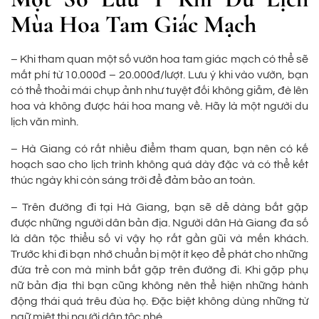
Mùa Hoa Tam Giác Mạch
– Khi tham quan một số vườn hoa tam giác mạch có thể sẽ
mất phí từ 10.000đ – 20.000đ/lượt. Lưu ý khi vào vườn, bạn
có thể thoải mái chụp ảnh như tuyệt đối không giẫm, đè lên
hoa và không được hái hoa mang về. Hãy là một người du
lịch văn mình.
– Hà Giang có rất nhiều điểm tham quan, bạn nên có kế
hoạch sao cho lịch trình không quá dày đặc và có thể kết
thúc ngày khi còn sáng trời để đảm bảo an toàn.
– Trên đường đi tại Hà Giang, bạn sẽ dễ dàng bắt gặp
được những người dân bản địa. Người dân Hà Giang đa số
là dân tộc thiểu số vì vậy họ rất gần gũi và mến khách.
Trước khi đi bạn nhớ chuẩn bị một ít kẹo để phát cho những
đứa trẻ con mà mình bắt gặp trên đường đi. Khi gặp phụ
nữ bản địa thì bạn cũng không nên thể hiện những hành
động thái quá trêu đùa họ. Đặc biệt không dùng những từ
ngữ miệt thị người dân tộc nhé.