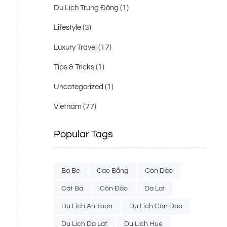
(1)
Du Lịch Trung Đông
(3)
Lifestyle
(17)
Luxury Travel
(1)
Tips & Tricks
(1)
Uncategorized
(77)
Vietnam
Popular Tags
Ba Be
Cao Bằng
Con Dao
Cát Bà
Côn Đảo
Da Lat
Du Lich An Toan
Du Lich Con Dao
Du Lich Da Lat
Du Lich Hue