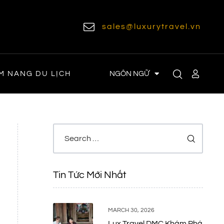
sales@luxurytravel.vn
NGÔN NGỮ
M NANG DU LỊCH
Tin Tức Mới Nhất
MARCH 30, 2026
Lux Travel DMC Khám Phá