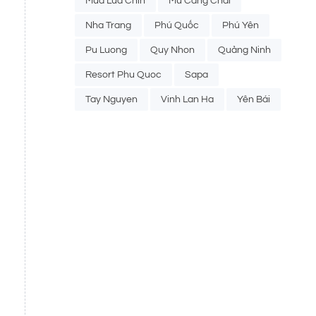
Mua Lua Chin
Mu Cang Chai
Nha Trang
Phú Quốc
Phú Yên
Pu Luong
Quy Nhon
Quảng Ninh
Resort Phu Quoc
Sapa
Tay Nguyen
Vinh Lan Ha
Yên Bái