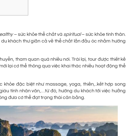
ealthy
– sức khỏe thể chất và
spiritual
– sức khỏe tinh thân.
giúp du khách thư giãn cả về thể chất lẫn đầu óc nhằm hướng
uyển, tham quan quá nhiều nơi. Trái lại, tour được thiết kế
i lại cơ thể thông qua việc khai thác nhiều hoạt động thể
sức khỏe đặc biệt như massage, yoga, thiền,..kết hợp song
 giàu tính nhân văn,…từ đó, hướng du khách tới việc hưởng
hóng đưa cơ thể đạt trạng thái cân bằng.