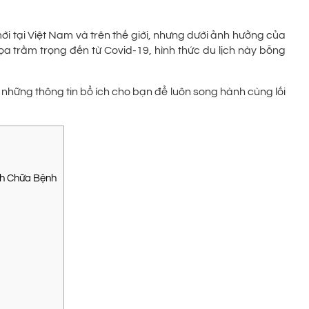
ới tại Việt Nam và trên thế giới, nhưng dưới ảnh hưởng của
 trầm trọng đến từ Covid-19, hình thức du lịch này bỗng
i những thông tin bổ ích cho bạn để luôn song hành cùng lối
ch Chữa Bệnh