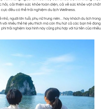
c hồi, cải thiện sức khỏe toàn diện, cả về sức khỏe vật chất
 cực đều có thể trải nghiệm du lịch Wellness.
ẻ nhỏ, người lớn tuổi, phụ nữ trung niên… hay khách du lịch trong
h với nhiều thế hệ yêu thích mà còn thu hút cả các bạn trẻ đang
 phí trải nghiệm loại hình này cũng phù hợp với túi tiền của nhiều