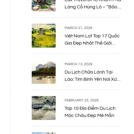
Làng Cổ Hùng Lô – “Bảo
Tàng Sống” Giữa Lòng Đất
Tổ
MARCH 21, 2026
Việt Nam Lọt Top 17 Quốc
Gia Đẹp Nhất Thế Giới
Năm 2026: Bản Giao
Hưởng Giữa Thiên Nhiên
Và Di Sản
MARCH 13, 2026
Du Lịch Chữa Lành Tại
Lào: Tìm Bình Yên Nơi Xứ
Sở Triệu Voi
FEBRUARY 25, 2026
Top 10 Địa Điểm Du Lịch
Mộc Châu Đẹp Mê Mẩn