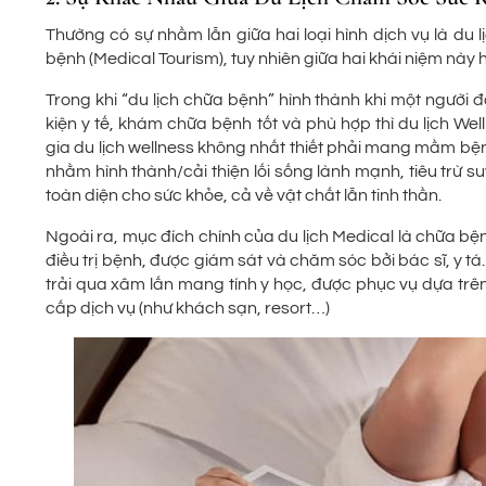
Thường có sự nhầm lẫn giữa hai loại hình dịch vụ là du 
bệnh (Medical Tourism), tuy nhiên giữa hai khái niệm này
Trong khi “du lịch chữa bệnh” hình thành khi một người
kiện y tế, khám chữa bệnh tốt và phù hợp thì du lịch W
gia du lịch wellness không nhất thiết phải mang mầm bệnh
nhằm hình thành/cải thiện lối sống lành mạnh, tiêu trừ s
toàn diện cho sức khỏe, cả về vật chất lẫn tinh thần.
Ngoài ra, mục đích chính của du lịch Medical là chữa bệ
điều trị bệnh, được giám sát và chăm sóc bởi bác sĩ, y 
trải qua xâm lấn mang tính y học, được phục vụ dựa trên
cấp dịch vụ (như khách sạn, resort…)