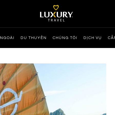
 NGOÀI
DU THUYỀN
CHÚNG TÔI
DỊCH VỤ
CẨ