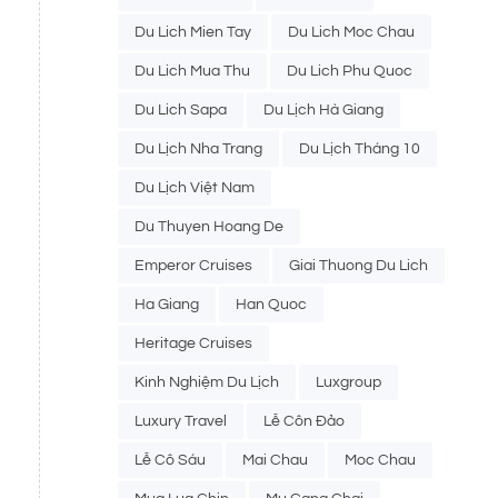
Du Lich Mien Tay
Du Lich Moc Chau
Du Lich Mua Thu
Du Lich Phu Quoc
Du Lich Sapa
Du Lịch Hà Giang
Du Lịch Nha Trang
Du Lịch Tháng 10
Du Lịch Việt Nam
Du Thuyen Hoang De
Emperor Cruises
Giai Thuong Du Lich
Ha Giang
Han Quoc
Heritage Cruises
Kinh Nghiệm Du Lịch
Luxgroup
Luxury Travel
Lễ Côn Đảo
Lễ Cô Sáu
Mai Chau
Moc Chau