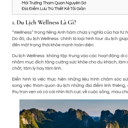
Môi Trường Tham Quan Nguyên Sơ
Địa Điểm Lưu Trú Thiết Kế Tối Giản
1. Du Lịch Wellness Là Gì?
“Wellness” trong tiếng Anh hàm chứa ý nghĩa của hai từ
h
Do đó, du lịch Wellness chính là loại hình tour du lịch 
đến một trạng thái khỏe mạnh toàn diện.
Du lịch Wellness không tập trung vào các hoạt động di ch
nhằm mục đích tăng cường sức khỏe cho du khách, làm mớ
chất, tâm lý hay tâm linh.
Điển hình là việc thực hiện những liệu trình chăm sóc 
song việc tham quan du lịch những địa điểm linh thiêng,
thụ trọn vẹn và có cái nhìn tích cực về cuộc sống, mau c