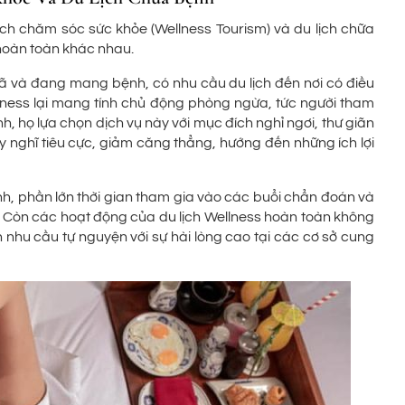
lịch chăm sóc sức khỏe (Wellness Tourism) và du lịch chữa
 hoàn toàn khác nhau.
 đã và đang mang bệnh, có nhu cầu du lịch đến nơi có điều
ellness lại mang tính chủ động phòng ngừa, tức người tham
, họ lựa chọn dịch vụ này với mục đích nghỉ ngơi, thư giãn
uy nghĩ tiêu cực, giảm căng thẳng, hướng đến những ích lợi
nh, phần lớn thời gian tham gia vào các buổi chẩn đoán và
tá. Còn các hoạt động của du lịch Wellness hoàn toàn không
 nhu cầu tự nguyện với sự hài lòng cao tại các cơ sở cung