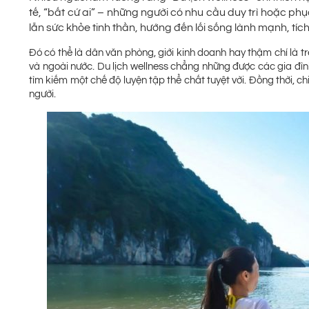
tế, “bất cứ ai” – những người có nhu cầu duy trì hoặc phụ
lẫn sức khỏe tinh thần, hướng đến lối sống lành mạnh, tích
Đó có thể là dân văn phòng, giới kinh doanh hay thậm chí là tr
và ngoài nước. Du lịch wellness chẳng những được các gia đìn
tìm kiếm một chế độ luyện tập thể chất tuyệt vời. Đồng thời, chi
người.