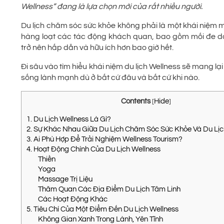
Wellness” đang là lựa chọn mới của rất nhiều người.
Du lịch chăm sóc sức khỏe không phải là một khái niệm m
hàng loạt các tác động khách quan, bao gồm mối đe dọa
trở nên hấp dẫn và hữu ích hơn bao giờ hết.
Đi sâu vào tìm hiểu khái niệm du lịch Wellness sẽ mang lạ
sống lành mạnh dù ở bất cứ đâu và bất cứ khi nào.
Contents
Hide
[
]
1. Du Lịch Wellness Là Gì?
2. Sự Khác Nhau Giữa Du Lịch Chăm Sóc Sức Khỏe Và Du Lị
3. Ai Phù Hợp Để Trải Nghiệm Wellness Tourism?
4. Hoạt Động Chính Của Du Lịch Wellness
Thiền
Yoga
Massage Trị Liệu
Thăm Quan Các Địa Điểm Du Lịch Tâm Linh
Các Hoạt Động Khác
5. Tiêu Chí Của Một Điểm Đến Du Lịch Wellness
Không Gian Xanh Trong Lành, Yên Tĩnh