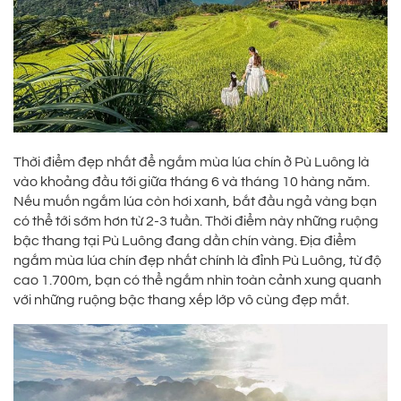
Thời điểm đẹp nhất để ngắm mùa lúa chín ở Pù Luông là
vào khoảng đầu tới giữa tháng 6 và tháng 10 hàng năm.
Nếu muốn ngắm lúa còn hơi xanh, bắt đầu ngả vàng bạn
có thể tới sớm hơn từ 2-3 tuần. Thời điểm này những ruộng
bậc thang tại Pù Luông đang dần chín vàng. Địa điểm
ngắm mùa lúa chín đẹp nhất chính là đỉnh Pù Luông, từ độ
cao 1.700m, bạn có thể ngắm nhìn toàn cảnh xung quanh
với những ruộng bậc thang xếp lớp vô cùng đẹp mắt.