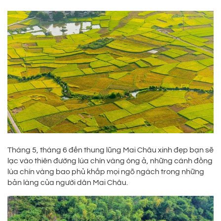
Tháng 5, tháng 6 đến thung lũng Mai Châu xinh đẹp bạn sẽ
lạc vào thiên đường lúa chín vàng óng ả, những cánh đồng
lúa chín vàng bao phủ khắp mọi ngõ ngách trong những
bản làng của người dân Mai Châu.