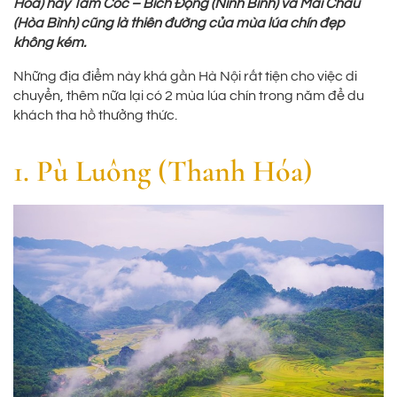
Hóa) hay Tam Cốc – Bích Động (Ninh Bình) và Mai Châu
(Hòa Bình) cũng là thiên đường của mùa lúa chín đẹp
không kém.
Những địa điểm này khá gần Hà Nội rất tiện cho việc di
chuyển, thêm nữa lại có 2 mùa lúa chín trong năm để du
khách tha hồ thưởng thức.
1. Pù Luông (Thanh Hóa)