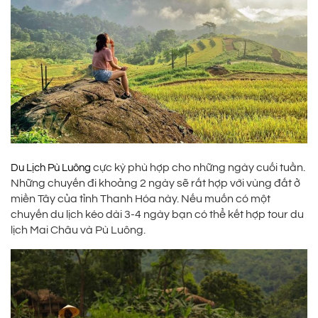
cực kỳ phù hợp cho những ngày cuối tuần.
Du Lịch Pù Luông
Những chuyến đi khoảng 2 ngày sẽ rất hợp với vùng đất ở
miền Tây của tỉnh Thanh Hóa này. Nếu muốn có một
chuyến du lịch kéo dài 3-4 ngày bạn có thể kết hợp tour du
lịch Mai Châu và Pù Luông.