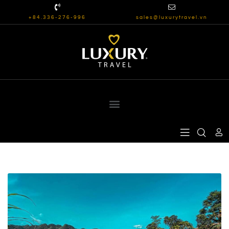
+84.336-276-996
sales@luxurytravel.vn