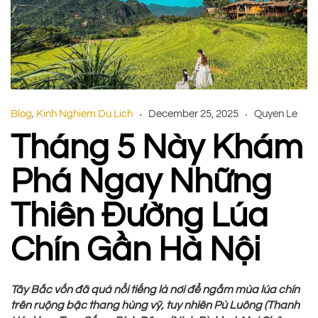
Blog
Kinh Nghiem Du Lich
December 25, 2025
Quyen Le
,
Tháng 5 Này Khám
Phá Ngay Những
Thiên Đường Lúa
Chín Gần Hà Nội
Tây Bắc vốn đã quá nổi tiếng là nơi để ngắm mùa lúa chín
trên ruộng bậc thang hùng vỹ, tuy nhiên Pù Luông (Thanh