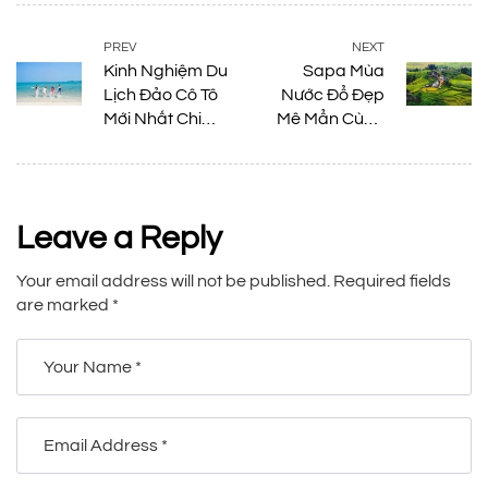
PREV
NEXT
Kinh Nghiệm Du
Sapa Mùa
Lịch Đảo Cô Tô
Nước Đổ Đẹp
Mới Nhất Chi
Mê Mẩn Cùng
Tiết Từ A-Z
Những Trải
Nghiệm Thú Vị
Leave a Reply
Your email address will not be published.
Required fields
are marked
*