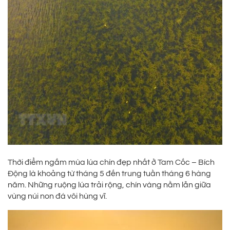
Thời điểm ngắm mùa lúa chín đẹp nhất ở Tam Cốc – Bích
Động là khoảng từ tháng 5 đến trung tuần tháng 6 hàng
năm. Những ruộng lúa trải rộng, chín vàng nằm lẫn giữa
vùng núi non đá vôi hùng vĩ.