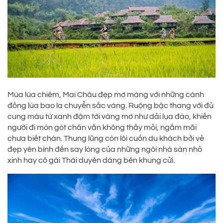
Mùa lúa chiêm, Mai Châu đẹp mơ màng với những cánh
đồng lúa bao la chuyển sắc vàng. Ruộng bậc thang với đủ
cung màu từ xanh đậm tới vàng mơ như dải lụa đào, khiến
người đi mòn gót chân vẫn không thấy mỏi, ngắm mãi
chưa biết chán. Thung lũng còn lôi cuốn du khách bởi vẻ
đẹp yên bình đến say lòng của những ngôi nhà sàn nhỏ
xinh hay cô gái Thái duyên dáng bên khung cửi.