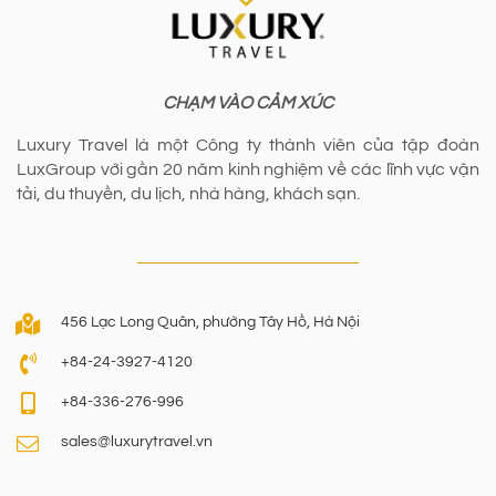
CHẠM VÀO CẢM XÚC
Luxury Travel là một Công ty thành viên của tập đoàn
LuxGroup với gần 20 năm kinh nghiệm về các lĩnh vực vận
tải, du thuyền, du lịch, nhà hàng, khách sạn.
456 Lạc Long Quân, phường Tây Hồ, Hà Nội
+84-24-3927-4120
+84-336-276-996
sales@luxurytravel.vn