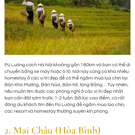
Pù Luông cách Hà Nội khoảng gần 180km và bạn có thể di
chuyển bằng xe máy hoặc ô tô. Nơi này cũng có khá nhiều
homestay ở các vị trí đẹp để có thể ngắm mùa lúa chín tại
Bản Kho Mường, Bản Nủa, Bản Kịt, làng Bảng… Tuy nhiên,
nếu muốn tìm được các phòng nghỉ ở các vị trí đẹp nhất
bạn cần đặt sớm trước 1-2 tuần. Bởi lúc cao điểm, có rất
đông du khách tìm đến Pù Luông để ngắm mùa lúa chín,
các resort và homestay thường xuyên kín phòng.
2. Mai Châu (Hòa Bình)