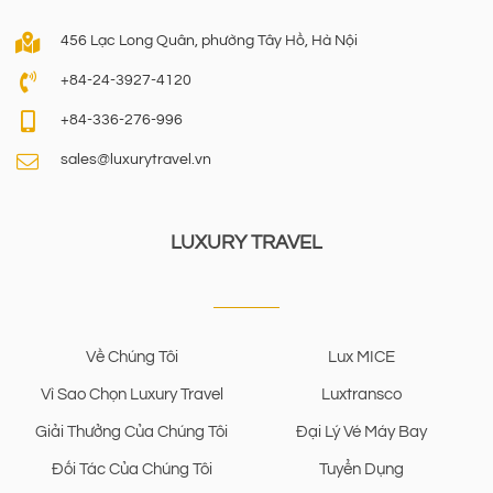
456 Lạc Long Quân, phường Tây Hồ, Hà Nội
+84-24-3927-4120
+84-336-276-996
sales@luxurytravel.vn
LUXURY TRAVEL
Về Chúng Tôi
Lux MICE
Vì Sao Chọn Luxury Travel
Luxtransco
Giải Thưởng Của Chúng Tôi
Đại Lý Vé Máy Bay
Đối Tác Của Chúng Tôi
Tuyển Dụng