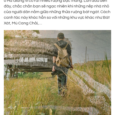
ở Hà Giang vì có rất nhiều ruộng bậc thang. Lần đầu đến
đây, chắc chắn bạn sẽ ngạc nhiên khi những nếp nhà nhỏ
của người dân nằm giữa những thửa ruộng bát ngát. Cách
canh tác này khác hẳn so với những khu vực khác như Bát
Xát, Mù Cang Chải,…