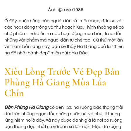
Ảnh: @rayle1986
Ở đây, cuộc sống của người dân rất mộc mạc, đơn sơ với
các hoạt động trồng và thu hoạch lúa. Thỉnh thoảng sẽ có
chợ phiên – nơi diễn ra các hoạt động mua bán, trao đổi
những vật phẩm mà người dân tự chế tạo. Cứ thử một lần
về thăm bản làng này, bạn sẽ thấy Hà Giang quả là “thiên
hạ đệ nhất cảnh đẹp” miền núi phía Bắc.
Xiêu Lòng Trước Vẻ Đẹp Bản
Phùng Hà Giang Mùa Lúa
Chín
Bản Phùng Hà Giang
có đến 120 ha ruộng bậc thang trải
dài trên những ngọn đồi, những sườn núi và chút ít thung
lũng hiếm hoi ở đây. Xã này được đánh giá là nơi có ruộng
bậc thang đẹp nhất so với các xã lân cận. Mặc dù ruộng