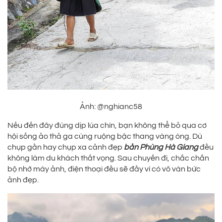
Ảnh: @nghianc58
Nếu đến đây đúng dịp lúa chín, bạn không thể bỏ qua cơ
hội sống ảo thả ga cùng ruộng bậc thang vàng óng. Dù
chụp gần hay chụp xa cảnh đẹp
bản Phùng Hà Giang
đều
không làm du khách thất vọng. Sau chuyến đi, chắc chắn
bộ nhớ máy ảnh, điện thoại đều sẽ đầy vì có vô vàn bức
ảnh đẹp.