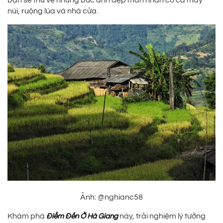
bạn sẽ thu về những bức ảnh đẹp mãn nhãn có cả mây
núi, ruộng lúa và nhà cửa.
Ảnh: @nghianc58
Khám phá
này, trải nghiệm lý tưởng
Điểm Đến Ở Hà Giang