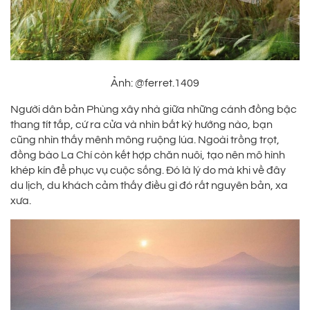
Ảnh: @ferret.1409
Người dân bản Phùng xây nhà giữa những cánh đồng bậc
thang tít tắp, cứ ra cửa và nhìn bất kỳ hướng nào, bạn
cũng nhìn thấy mênh mông ruộng lúa. Ngoài trồng trọt,
đồng bào La Chí còn kết hợp chăn nuôi, tạo nên mô hình
khép kín để phục vụ cuộc sống. Đó là lý do mà khi về đây
du lịch, du khách cảm thấy điều gì đó rất nguyên bản, xa
xưa.