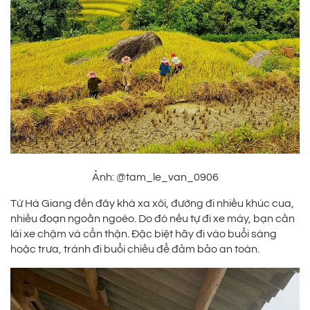
Ảnh: @tam_le_van_0906
Từ Hà Giang đến đây khá xa xôi, đường đi nhiều khúc cua,
nhiều đoạn ngoằn ngoèo. Do đó nếu tự đi xe máy, bạn cần
lái xe chậm và cẩn thận. Đặc biệt hãy đi vào buổi sáng
hoặc trưa, tránh đi buổi chiều để đảm bảo an toàn.