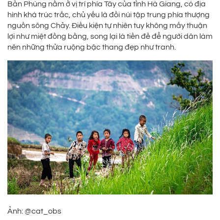
Bản Phùng nằm ở vị trí phía Tây của tỉnh Hà Giang, có địa
hình khá trúc trắc, chủ yếu là đồi núi tập trung phía thượng
nguồn sông Chảy. Điều kiện tự nhiên tuy không mấy thuận
lợi như miệt đồng bằng, song lại là tiền đề để người dân làm
nên những thửa ruộng bậc thang đẹp như tranh.
Ảnh: @cat_obs