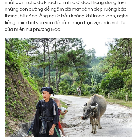
nhất dành cho du khách chính là đi dạo thong dong trên
những con đường để ngắm đã mắt cảnh đẹp ruộng bậc
thang, hít căng lồng ngực bầu không khí trong lành, nghe
tiếng chim hót véo von để cảm nhận trọn vẹn hơn nét đẹp
của miền núi phương Bắc.