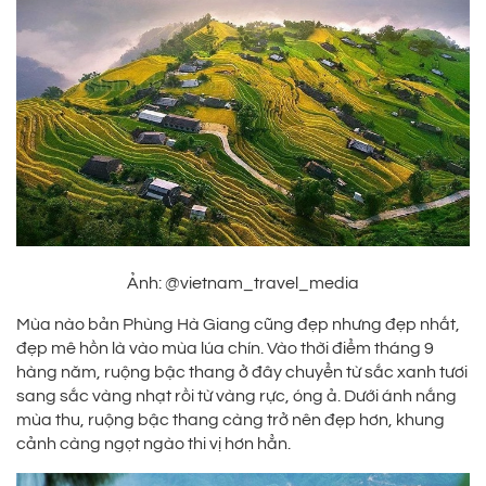
Ảnh: @vietnam_travel_media
Mùa nào bản Phùng Hà Giang cũng đẹp nhưng đẹp nhất,
đẹp mê hồn là vào mùa lúa chín. Vào thời điểm tháng 9
hàng năm, ruộng bậc thang ở đây chuyển từ sắc xanh tươi
sang sắc vàng nhạt rồi từ vàng rực, óng ả. Dưới ánh nắng
mùa thu, ruộng bậc thang càng trở nên đẹp hơn, khung
cảnh càng ngọt ngào thi vị hơn hẳn.