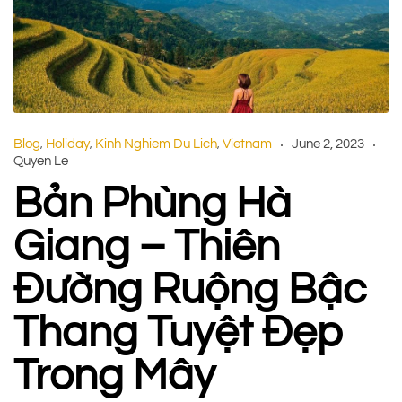
Blog
Holiday
Kinh Nghiem Du Lich
Vietnam
June 2, 2023
,
,
,
Quyen Le
Bản Phùng Hà
Giang – Thiên
Đường Ruộng Bậc
Thang Tuyệt Đẹp
Trong Mây