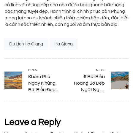
cổ tích với những nếp nhà nhỏ được bao quanh bởi ruộng
bậc thang tuyệt đẹp. Hành trình đi chinh phục bản Phùng
mang lại cho du khách nhiều trải nghiệm hấp dẫn, đặc biệt
là cảnh sắc thiên nhiên, con người và ẩm thực bản địa.
Tags:
Du Lịch Hà Giang
Ha Giang
PREV
NEXT
Khám Phá
6 Bãi Biển
Ngay Những
Hoang Sơ Đẹp
Bãi Biển Đẹp
Ngất Ngây
Hoang Sơ Tại
Không Thể Bỏ
Thanh Hóa
Qua Khi Đến
Quy Nhơn
Leave a Reply