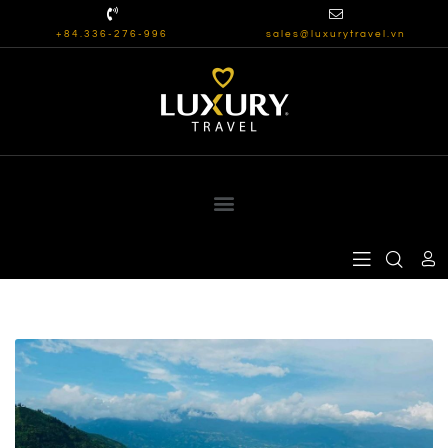
+84.336-276-996
sales@luxurytravel.vn