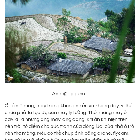
Ảnh: @_g.gem_
Ở bản Phùng, mây trắng không nhiều và không dày, vì thế
chưa phải là tọa độ săn mây lý tưởng. Thế nhưng mây ở
đây lại là những áng mây lãng đãng, khi ẩn khi hiện trên
nền trời, tô điểm cho bức tranh của đồng lúa, của nhà ở trở
nên thơ mộng. Nếu có thể chụp ảnh bằng drone, flycam,