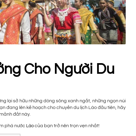
ởng Cho Người Du
hưng lại sở hữu những dòng sông xanh ngắt, những ngọn núi
bạn đang lên kế hoạch cho chuyến du lịch Lào đầu tiên, hãy
 mảnh đất này.
hám phá nước
của bạn trở nên trọn vẹn nhất!
Lào