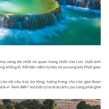
 mạ vàng lớn nhất và quan trọng nhất của Lào. Dưới ánh
ng khổng lồ, thể hiện niềm tự hào và sự sùng bái Phật giáo
ào với cấu trúc ba tầng, tượng trưng cho các giai đoạn
ck-in “kinh điển” mà bất cứ ai đi du lịch Lào cũng phải ghé