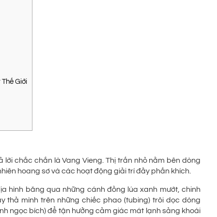
 Thế Giới
trả lời chắc chắn là Vang Vieng. Thị trấn nhỏ nằm bên dòng
hiên hoang sơ và các hoạt động giải trí đầy phấn khích.
ịa hình băng qua những cánh đồng lúa xanh mướt, chinh
 thả mình trên những chiếc phao (tubing) trôi dọc dòng
nh ngọc bích) để tận hưởng cảm giác mát lạnh sảng khoái