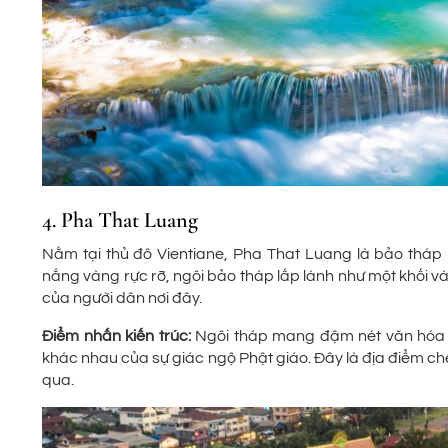
4. Pha That Luang
Nằm tại thủ đô Vientiane, Pha That Luang là bảo tháp
nắng vàng rực rỡ, ngôi bảo tháp lấp lánh như một khối và
của người dân nơi đây.
Điểm nhấn kiến trúc:
Ngôi tháp mang đậm nét văn hóa L
khác nhau của sự giác ngộ Phật giáo. Đây là địa điểm che
qua.