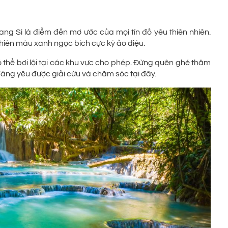
 Si là điểm đến mơ ước của mọi tín đồ yêu thiên nhiên.
iên màu xanh ngọc bích cực kỳ ảo diệu.
thể bơi lội tại các khu vực cho phép. Đừng quên ghé thăm
ng yêu được giải cứu và chăm sóc tại đây.