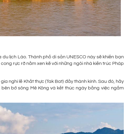
ủa du lịch Lào. Thành phố di sản UNESCO này sẽ khiến bạn
 cong rực rỡ nằm xen kẽ với những ngôi nhà kiến trúc Pháp
ia nghi lễ Khất thực (Tak Bat) đầy thành kính. Sau đó, hãy
hê bên bờ sông Mê Kông và kết thúc ngày bằng việc ngắm