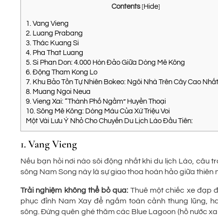
Contents
Hide
[
]
1. Vang Vieng
2. Luang Prabang
3. Thác Kuang Si
4. Pha That Luang
5. Si Phan Don: 4.000 Hòn Đảo Giữa Dòng Mê Kông
6. Động Tham Kong Lo
7. Khu Bảo Tồn Tự Nhiên Bokeo: Ngôi Nhà Trên Cây Cao Nhất
8. Muang Ngoi Neua
9. Vieng Xai: “Thành Phố Ngầm” Huyền Thoại
10. Sông Mê Kông: Dòng Máu Của Xứ Triệu Voi
Một Vài Lưu Ý Nhỏ Cho Chuyến Du Lịch Lào Đầu Tiên:
1. Vang Vieng
Nếu bạn hỏi nơi nào sôi động nhất khi du lịch Lào, câu 
sông Nam Song này là sự giao thoa hoàn hảo giữa thiên n
Trải nghiệm không thể bỏ qua:
Thuê một chiếc xe đạp đ
phục đỉnh Nam Xay để ngắm toàn cảnh thung lũng, hay
sông. Đừng quên ghé thăm các Blue Lagoon (hồ nước xa