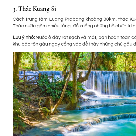
3. Thác Kuang Si
Cách trung tâm Luang Prabang khoảng 30km, thác Kuang
Thác nước gồm nhiều tầng, đổ xuống những hồ chứa tự nh
Lưu ý nhỏ:
Nước ở đây rất sạch và mát, bạn hoàn toàn có 
khu bảo tồn gấu ngay cổng vào để thấy những chú gấu đá