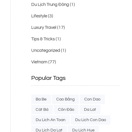
(1)
Du Lịch Trung Đông
(3)
Lifestyle
(17)
Luxury Travel
(1)
Tips & Tricks
(1)
Uncategorized
(77)
Vietnam
Popular Tags
Ba Be
Cao Bằng
Con Dao
Cát Bà
Côn Đảo
Da Lat
Du Lich An Toan
Du Lich Con Dao
Du Lich Da Lat
Du Lich Hue