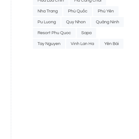
Mua Lua Chin
Mu Cang Chai
Nha Trang
Phú Quốc
Phú Yên
Pu Luong
Quy Nhon
Quảng Ninh
Resort Phu Quoc
Sapa
Tay Nguyen
Vinh Lan Ha
Yên Bái