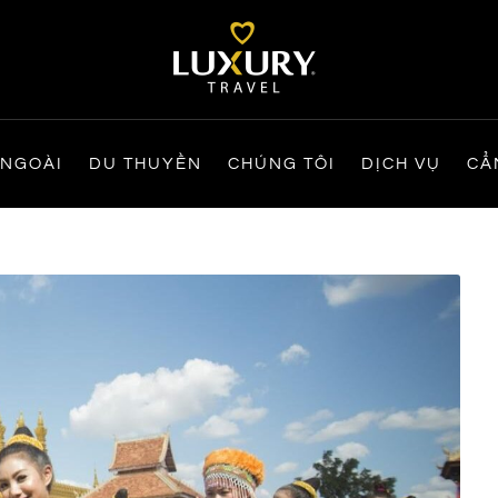
 NGOÀI
DU THUYỀN
CHÚNG TÔI
DỊCH VỤ
CẨ