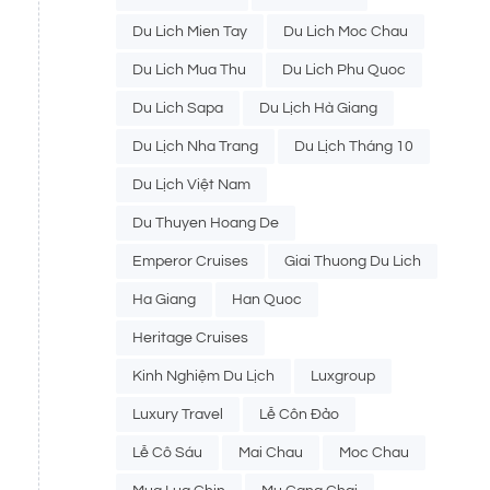
Du Lich Mien Tay
Du Lich Moc Chau
Du Lich Mua Thu
Du Lich Phu Quoc
Du Lich Sapa
Du Lịch Hà Giang
Du Lịch Nha Trang
Du Lịch Tháng 10
Du Lịch Việt Nam
Du Thuyen Hoang De
Emperor Cruises
Giai Thuong Du Lich
Ha Giang
Han Quoc
Heritage Cruises
Kinh Nghiệm Du Lịch
Luxgroup
Luxury Travel
Lễ Côn Đảo
Lễ Cô Sáu
Mai Chau
Moc Chau