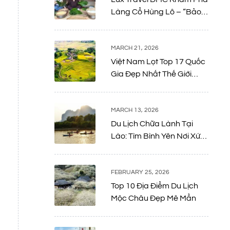
Làng Cổ Hùng Lô – “Bảo
Tàng Sống” Giữa Lòng Đất
Tổ
MARCH 21, 2026
Việt Nam Lọt Top 17 Quốc
Gia Đẹp Nhất Thế Giới
Năm 2026: Bản Giao
Hưởng Giữa Thiên Nhiên
Và Di Sản
MARCH 13, 2026
Du Lịch Chữa Lành Tại
Lào: Tìm Bình Yên Nơi Xứ
Sở Triệu Voi
FEBRUARY 25, 2026
Top 10 Địa Điểm Du Lịch
Mộc Châu Đẹp Mê Mẩn