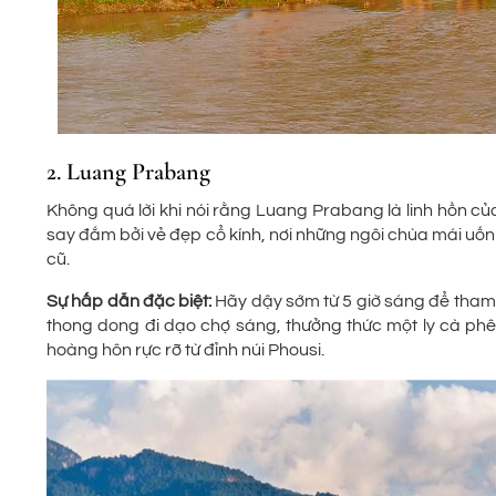
2. Luang Prabang
Không quá lời khi nói rằng Luang Prabang là linh hồn c
say đắm bởi vẻ đẹp cổ kính, nơi những ngôi chùa mái uốn
cũ.
Sự hấp dẫn đặc biệt:
Hãy dậy sớm từ 5 giờ sáng để tham g
thong dong đi dạo chợ sáng, thưởng thức một ly cà p
hoàng hôn rực rỡ từ đỉnh núi Phousi.