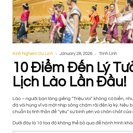
Kinh Nghiem Du Lich
January 28, 2026
Trinh Linh
10 Điểm Đến Lý Tư
Lịch Lào Lần Đầu!
Lào – người bạn láng giềng “Triệu Voi” không có biển, n
đá vôi hùng vĩ và một nhịp sống chậm rãi đến lạ kỳ. Nếu 
chuẩn bị tinh thần để “yêu” sự bình yên và chân chất của
Dưới đây là 10 tọa độ không thể bỏ qua để hành trình k