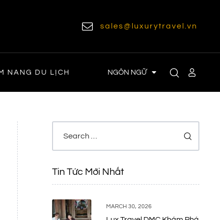
sales@luxurytravel.vn
NGÔN NGỮ
M NANG DU LỊCH
Tin Tức Mới Nhất
MARCH 30, 2026
Lux Travel DMC Khám Phá