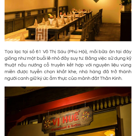
Tọa lạc tại số 61 Võ Thị Sáu (Phú Hội), mỗi bữa ăn tại đây
giống như một buổi lễ nhỏ đầy suy tư. Bằng việc sử dụng kỹ
thuật nấu nướng cổ truyền kết hợp với nguyên liệu vùng
miền được tuyển chọn khắt khe, nhà hàng đã trở thành
người canh giữ ký ức ẩm thực của mảnh đất Thần Kinh.