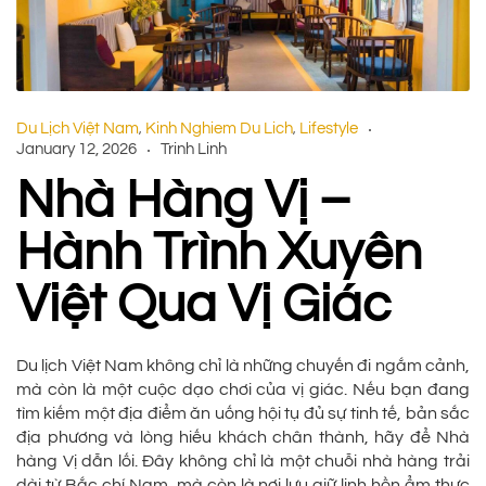
Du Lịch Việt Nam
Kinh Nghiem Du Lich
Lifestyle
,
,
January 12, 2026
Trinh Linh
Nhà Hàng Vị –
Hành Trình Xuyên
Việt Qua Vị Giác
Du lịch Việt Nam không chỉ là những chuyến đi ngắm cảnh,
mà còn là một cuộc dạo chơi của vị giác. Nếu bạn đang
tìm kiếm một địa điểm ăn uống hội tụ đủ sự tinh tế, bản sắc
địa phương và lòng hiếu khách chân thành, hãy để Nhà
hàng Vị dẫn lối. Đây không chỉ là một chuỗi nhà hàng trải
dài từ Bắc chí Nam, mà còn là nơi lưu giữ linh hồn ẩm thực