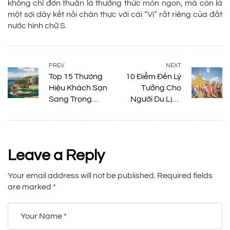
không chỉ đơn thuần là thưởng thức món ngon, mà còn là
một sợi dây kết nối chân thực với cái “Vị” rất riêng của đất
nước hình chữ S.
PREV
NEXT
Top 15 Thương
10 Điểm Đến Lý
Hiệu Khách Sạn
Tưởng Cho
Sang Trọng
Người Du Lịch
Nhất Thế Giới
Lào Lần Đầu!
Leave a Reply
Your email address will not be published.
Required fields
are marked
*