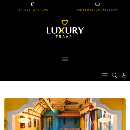
+84.336-276-996
sales@luxurytravel.vn