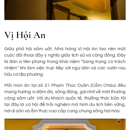
Vị Hội An
Giữa phố hội sầm uất, Nhà hàng Vị Hội An tạo nên một
cuộc đối thoại đầy ý nghĩa giữa lịch sử và cộng đồng. Đây
là đơn vị tiên phong trong khái niệm “Sang trọng có trách
nhiệm” khi làm việc trực tiếp với ngư dân và các vườn rau
hữu cơ địa phương.
Mỗi món ăn tại số 01 Phạm Thúc Duẫn (Cẩm Châu) đều
mang hương vị đậm đà, sống động, gợi nhớ về một thương
cảng sầm uất. Với du khách quốc tế, thưởng thức bữa tối
tại đây là cơ hội để trải nghiệm mô hình du lịch bền vững,
nơi di sản và ẩm thực cao cấp cùng chung sống hài hòa.