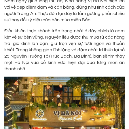
Nằm ngay giữa lòng thủ đô, Nhà hàng Vị Hà Nội hiện lên
với vẻ đẹp điềm đạm và cân bằng, đúng như tính cách của
người Tràng An. Thực đơn tại đây là tấm gương phản chiếu
sự thay đổi kỳ diệu của bốn mùa miền Bắc.
Điều khiến thực khách trân trọng nhất ở đây chính là cam
kết về sự bền vững. Nguyên liệu được thu mua từ các nông
trại gia đình lân cận, giữ trọn vẹn sự tươi ngon và thuần
khiết. Trong không gian tĩnh lặng và đậm chất trí thức tại số
25 Nguyễn Trường Tộ (Trúc Bạch, Ba Đình), bạn sẽ tìm thấy
một Hà Nội vừa cổ kính vừa hiện đại qua từng món ăn
thanh nhã.