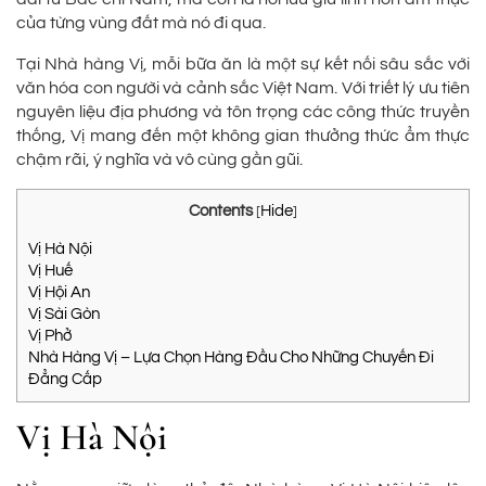
của từng vùng đất mà nó đi qua.
Tại Nhà hàng Vị, mỗi bữa ăn là một sự kết nối sâu sắc với
văn hóa con người và cảnh sắc Việt Nam. Với triết lý ưu tiên
nguyên liệu địa phương và tôn trọng các công thức truyền
thống, Vị mang đến một không gian thưởng thức ẩm thực
chậm rãi, ý nghĩa và vô cùng gần gũi.
Contents
Hide
[
]
Vị Hà Nội
Vị Huế
Vị Hội An
Vị Sài Gòn
Vị Phở
Nhà Hàng Vị – Lựa Chọn Hàng Đầu Cho Những Chuyến Đi
Đẳng Cấp
Vị Hà Nội